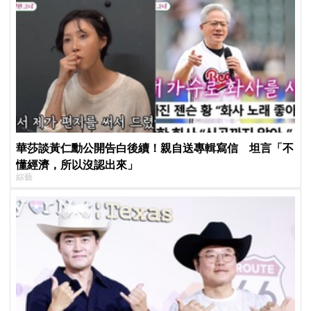
華莎談黃仁勳公開告白後續！親自送專輯寫信 坦言「不
懂經濟，所以沒認出來」
綜藝