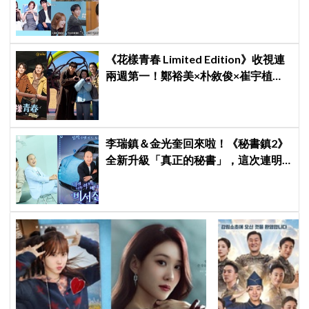
日記全場淚崩，初見面竟「撞見舊
識」！
《花樣青春 Limited Edition》收視連
兩週第一！鄭裕美×朴敘俊×崔宇植窮
遊笑料不斷，崔宇植陷「內褲危機」
直喊：可以出賣靈魂
李瑞鎮＆金光奎回來啦！《秘書鎮2》
全新升級「真正的秘書」，這次連明
星私生活都包辦！8月28日首播