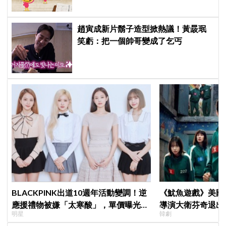
趙寅成新片鬍子造型掀熱議！黃晸珉
笑虧：把一個帥哥變成了乞丐
BLACKPINK出道10週年活動變調！逆
《魷魚遊戲》美國
應援禮物被嫌「太寒酸」，單價曝光引
導演大衛芬奇退出
明星
韓劇
群嘲
聞也破局