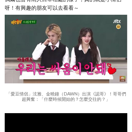
呀！有興趣的朋友可以去看看～
「愛豆情侶」泫雅、金曉鐘（DAWN）出演《認哥》！哥哥們
超興奮：「什麼時候開始的？怎麼交往的？」