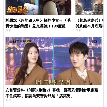
朴恩斌《超能路人甲》搞怪少女→《毛
《菜鳥伙房兵》收
骨悚然的戀愛》見鬼霸總！180度反差
與劇組本月底飛泰
韓劇
韓劇
演技獲讚「信看演員」
行，慶祝亮眼成績
安普賢爆料《財閥X刑警2》幕後！鄭恩彩看到俞承豪藏
不住笑容，卻認為安普賢只是「搞笑男」
明星