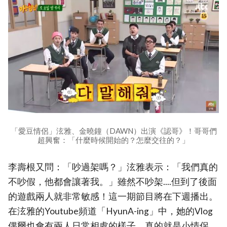
「愛豆情侶」泫雅、金曉鐘（DAWN）出演《認哥》！哥哥們
超興奮：「什麼時候開始的？怎麼交往的？」
李壽根又問：「吵過架嗎？」泫雅表示：「我們真的
不吵假，他都會讓著我。」雖然不吵架....但到了後面
的遊戲兩人就非常敏感！這一期節目將在下週播出。
在泫雅的Youtube頻道「HyunA-ing」中，她的Vlog
偶爾也會有兩人日常相處的樣子，真的就是小情侶