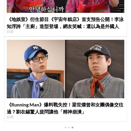
《地娛室》衍生節目《宇宙年糕店》首支預告公開！李泳
知浮誇「主廚」造型登場，網友笑喊：還以為是外國人
綜藝
《Running Man》爆料戰失控！梁世燦曾和女團偶像交往
過？劉在錫驚人提問讓他「精神崩潰」
綜藝