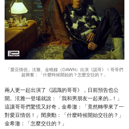
「愛豆情侶」泫雅、金曉鐘（DAWN）出演《認哥》！哥哥們
超興奮：「什麼時候開始的？怎麼交往的？」
兩人更一起出演了《認識的哥哥》，日前預告也公
開。泫雅一登場就說：「我和男朋友一起來的...！」
這讓哥哥們驚慌又好奇，金希澈：「竟然轉學來了一
對愛豆情侶！」閔庚勳：「什麼時候開始交往的？」
金希澈：「怎麼交往的？」