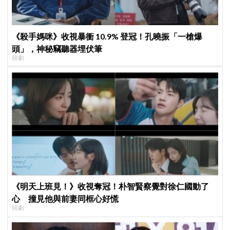
《殺手媽咪》收視暴衝 10.9% 登冠！孔曉振「一槍爆
頭」，神秘竊聽器埋伏筆
韓劇
《明天上班見！》收視奪冠！朴智賢察覺對徐仁國動了
心 撞見他與前妻同框心好慌
韓劇