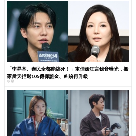
「李昇基、泰民全都能搞死！」車佳媛狂言錄音曝光，搬
家當天拒退105億保證金、糾紛再升級
明星