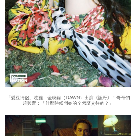
「愛豆情侶」泫雅、金曉鐘（DAWN）出演《認哥》！哥哥們
超興奮：「什麼時候開始的？怎麼交往的？」