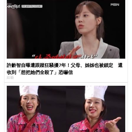
許齡智自曝遭跟蹤狂騷擾7年！父母、姊姊也被鎖定 還
收到「想把她們全殺了」恐嚇信
綜藝