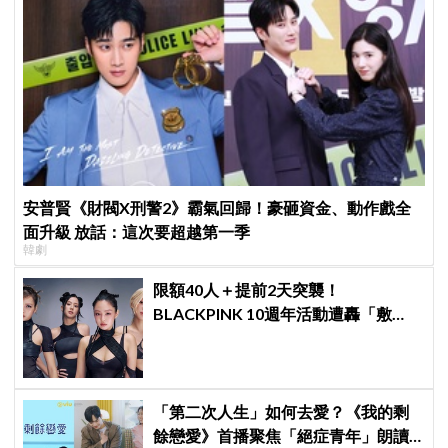
安普賢《財閥X刑警2》霸氣回歸！豪砸資金、動作戲全
面升級 放話：這次要超越第一季
韓劇
限額40人＋提前2天突襲！
BLACKPINK 10週年活動遭轟「敷
衍」，YG急證實：4人確定完全體出
席
「第二次人生」如何去愛？《我的剩
餘戀愛》首播聚焦「絕症青年」朗讀