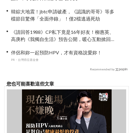
韓綜大地震！jbtc申請破產，《認識的哥哥》等多
檔節目驚傳「全面停錄」 ！僅2檔逃過死劫
《請回答1988》CP私下竟是16年好友！柳惠英、
高庚杓《我獨自生活》預告公開，暖心互動掀回
憶殺
伴侶和妳一起預防HPV，才有資格說愛妳！
PR・台灣癌症基金會
Recommended by
您也可能喜歡這些文章