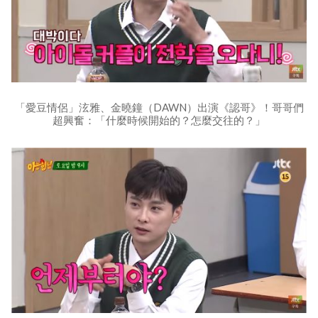
「愛豆情侶」泫雅、金曉鐘（DAWN）出演《認哥》！哥哥們
超興奮：「什麼時候開始的？怎麼交往的？」