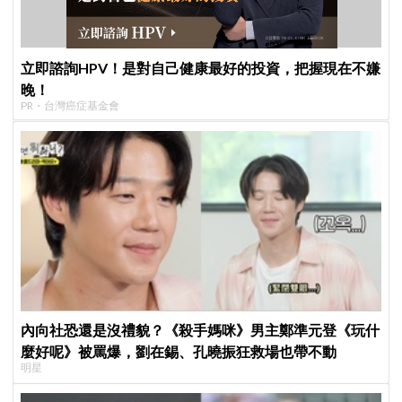
立即諮詢HPV！是對自己健康最好的投資，把握現在不嫌
晚！
PR・台灣癌症基金會
內向社恐還是沒禮貌？《殺手媽咪》男主鄭準元登《玩什
麼好呢》被罵爆，劉在錫、孔曉振狂救場也帶不動
明星