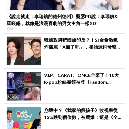
《說走就走：李瑞鎮的德州德州》藝瑟PD說：李瑞鎮&
羅暎錫，就像是浪漫喜劇的男女主角一樣XD
綜藝
韓國政府把國旗印反？！SJ金希澈氣
炸痛罵「X瘋了吧」，崔始源也發聲挺
爆
V.I.P、CARAT、ONCE全來了！10大
K-pop粉絲團領袖登《Fandom
Stage》廝殺：扛大炮、刷音源通通變
關卡
崩壞中？《我家的熊孩子》收視率從
13%跌到個位數，被罵爆：這是《全
知干預視角》吧，快停播