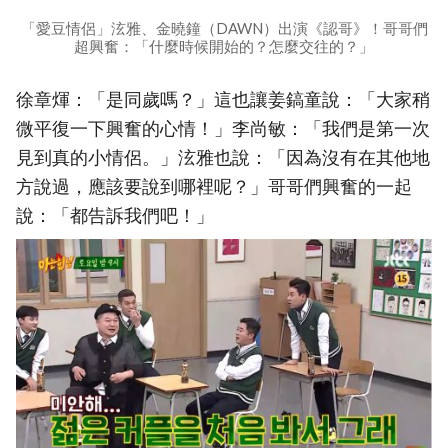
「愛豆情侶」泫雅、金曉鐘（DAWN）出演《認哥》！哥哥們
超興奮：「什麼時候開始的？怎麼交往的？」
徐章煇：「是同歲嗎？」這也讓姜鎬童說：「大家稍
微平復一下興奮的心情！」李尚敏：「我們是第一次
見到真的小情侶。」泫雅也說：「因為沒有在其他地
方說過，應該要說到哪裡呢？」哥哥們興奮的一起
說：「都告訴我們吧！」