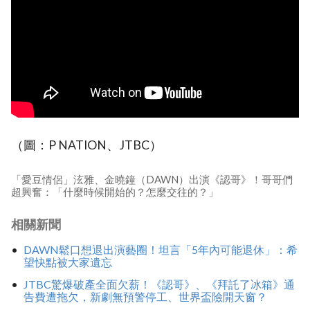
（圖：P NATION、JTBC）
「愛豆情侶」泫雅、金曉鐘（DAWN）出演《認哥》！哥哥們
超興奮：「什麼時候開始的？怎麼交往的？」
相關新聞
DAWN鬆口想退出演藝圈！坦言「5年內可能退休」：希
望快點被大家遺忘
JTBC驚爆破產全面欠薪！《認哥》、《拜託了冰箱》通
告費遭拖欠，新劇無預警停工、世界盃險開天窗？