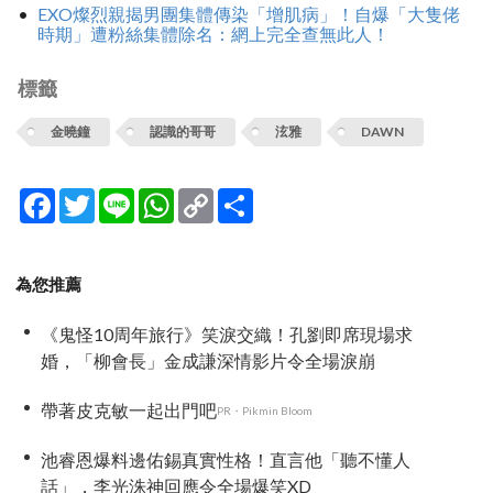
EXO燦烈親揭男團集體傳染「增肌病」！自爆「大隻佬
時期」遭粉絲集體除名：網上完全查無此人！
標籤
金曉鐘
認識的哥哥
泫雅
DAWN
Facebook
Twitter
Line
WhatsApp
Copy
分
Link
享
為您推薦
《鬼怪10周年旅行》笑淚交織！孔劉即席現場求
婚，「柳會長」金成謙深情影片令全場淚崩
帶著皮克敏一起出門吧
PR・Pikmin Bloom
池睿恩爆料邊佑錫真實性格！直言他「聽不懂人
話」，李光洙神回應令全場爆笑XD