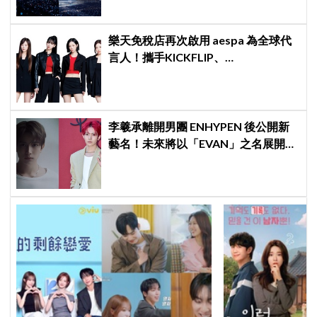
樂天免稅店再次啟用 aespa 為全球代
言人！攜手KICKFLIP、
HEARTS2HEARTS完成最強 K-pop 代
言陣容
李羲承離開男團 ENHYPEN 後公開新
藝名！未來將以「EVAN」之名展開
solo 活動