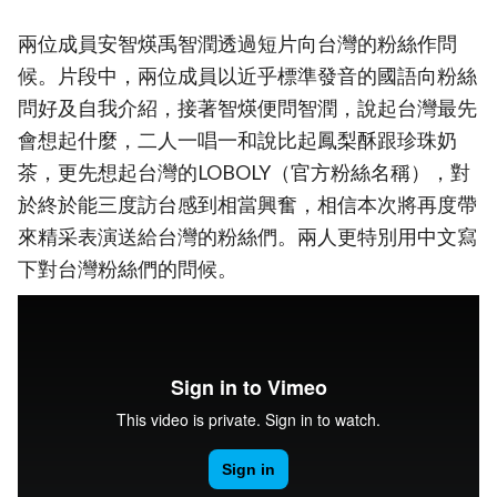
兩位成員安智煐禹智潤透過短片向台灣的粉絲作問
候。片段中，兩位成員以近乎標準發音的國語向粉絲
問好及自我介紹，接著智煐便問智潤，說起台灣最先
會想起什麼，二人一唱一和說比起鳳梨酥跟珍珠奶
茶，更先想起台灣的LOBOLY（官方粉絲名稱），對
於終於能三度訪台感到相當興奮，相信本次將再度帶
來精采表演送給台灣的粉絲們。兩人更特別用中文寫
下對台灣粉絲們的問候。