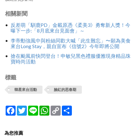
相關新聞
反差萌「馴鹿PD」金載原憑《柔美3》勇奪新人獎！今
曝下一步:「8月底來台見面會」～
李帝勳強風中與粉絲同歡大喊「此生難忘」〜願為美食
來台Long Stay，親自宣布《信號2》今年即將公開
搶在颱風前快閃登台！申敏兒黑色禮服優雅現身精品珠
寶時尚活動
標籤
韓星來台活動
臉紅的思春期
Facebook
Twitter
Line
WhatsApp
Copy
分
Link
享
為您推薦