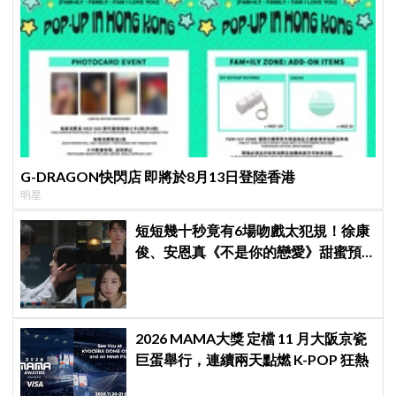
G-DRAGON快閃店 即將於8月13日登陸香港
明星
短短幾十秒竟有6場吻戲太犯規！徐康
俊、安恩真《不是你的戀愛》甜蜜預
告公開，網友直呼：太期待了！
2026 MAMA大獎 定檔 11 月大阪京瓷
巨蛋舉行，連續兩天點燃 K-POP 狂熱