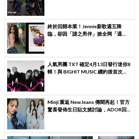
命都可以不要
終於回歸本業！Jennie新歌週五降
臨，卻因「謎之男伴」掀全网「通
靈」大戰！「愛心男」是他啦
人氣男團 TXT 確定4月13日發行迷你8
輯！與 BIGHIT MUSIC 續約後首次回
歸，粉絲已迫不及待
Minji 重返 NewJeans 傳聞再起！官方
驚喜發佈生日貼文掀討論，ADOR回
應「正持續協商中」