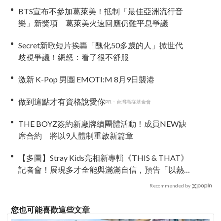
BTS宣布不參加葛萊美！抵制「最佳亞洲流行音
樂」新獎項 葛萊美火速回應仍難平息爭議
Secret新歌短片挨轟「醜化50多歲的人」掀世代
歧視爭議！網怒：看了很不舒服
激新 K-Pop 男團 EMOTI:M 8月9日襲港
做到這點才有資格說愛你
PR・台灣癌症基金會
THE BOYZ簽約新廠牌續團體活動！成員NEW缺
席合約 將以9人體制重啟新篇章
【多圖】Stray Kids亮相新專輯《THIS & THAT》
記者會！展現多才全能與滿滿自信，預告「以熱
治熱」炸裂夏日音樂圈
Recommended by
您也可能喜歡這些文章