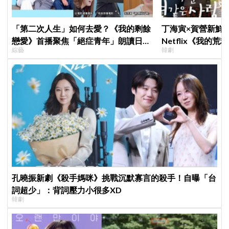
「第二次人生」如何去愛？《我的剩餘
丁海寅×賀營新鮮
戀愛》首播聚焦「絕症青年」朗讀日記
Netflix《我的
綜藝
韓劇
全場淚崩，初見面竟「撞見舊識」！
「失憶檢察官×拳
心動的同居戀愛
孔曉振新劇《殺手媽咪》挑戰沉默寡言的殺手！自曝「台
詞超少」：背詞壓力小很多XD
韓劇