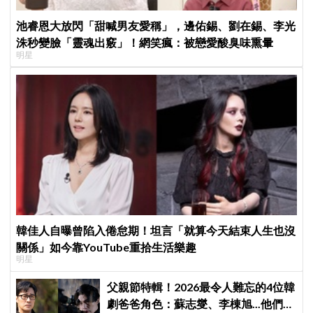
池睿恩大放閃「甜喊男友愛稱」，邊佑錫、劉在錫、李光
洙秒變臉「靈魂出竅」！網笑瘋：被戀愛酸臭味熏暈
明星
韓佳人自曝曾陷入倦怠期！坦言「就算今天結束人生也沒
關係」如今靠YouTube重拾生活樂趣
明星
父親節特輯！2026最令人難忘的4位韓
劇爸爸角色：蘇志燮、李棟旭...他們連