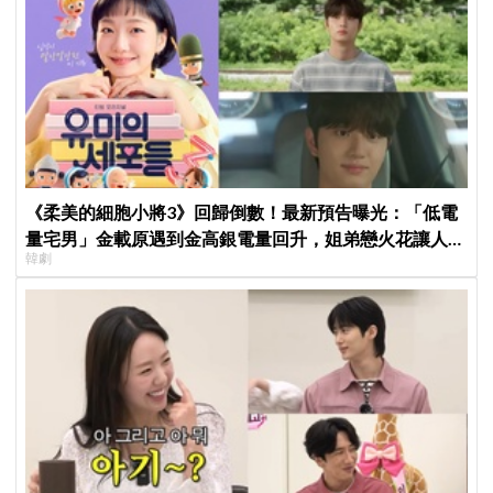
《柔美的細胞小將3》回歸倒數！最新預告曝光：「低電
量宅男」金載原遇到金高銀電量回升，姐弟戀火花讓人期
韓劇
待爆棚