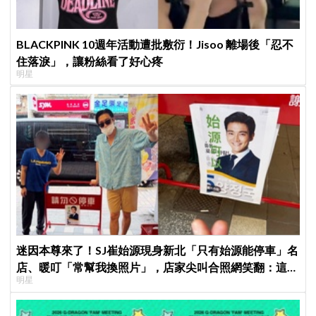
BLACKPINK 10週年活動遭批敷衍！Jisoo 離場後「忍不
住落淚」，讓粉絲看了好心疼
明星
迷因本尊來了！SJ崔始源現身新北「只有始源能停車」名
店、暖叮「常幫我換照片」，店家尖叫合照網笑翻：這輩
明星
子不能脫粉了