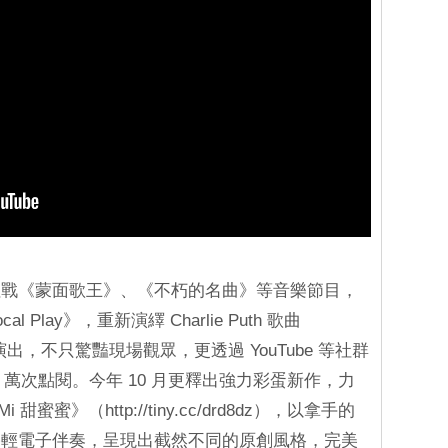
征戰《蒙面歌王》、《不朽的名曲》等音樂節目，
Play》，重新演繹 Charlie Puth 歌曲
的演出，不只驚豔現場觀眾，更透過 YouTube 等社群
 萬次點閱。今年 10 月更釋出強力彩蛋新作，力
 甜蜜蜜》（http://tiny.cc/drd8dz），以拿手的
搭輕電子伴奏，呈現出截然不同的原創風格，完美