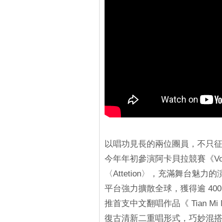
以唱功見長的兩位團員，不只
今年年初參演阿卡貝拉競賽《Vocal 
〈Attetion〉，充滿舞台魅力
平台強力擴散全球，獲得逾 400
推首支中文翻唱作品《 Tian Mi Mi
復古清新二重唱形式，巧妙混