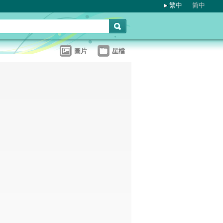
繁中
简中
圖片
星檔