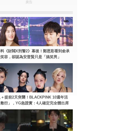
廣告
料《財閥X刑警2》幕後！鄭恩彩看到俞承
住笑容，卻認為安普賢只是「搞笑男」
＋提前2天突襲！BLACKPINK 10週年活
敷衍」，YG急證實：4人確定完全體出席