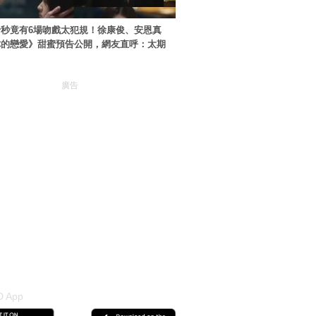
秒竟有6場吻戲太犯規！徐康俊、安恩真
你的戀愛》甜蜜預告公開，網友直呼：太期
廣告
 App