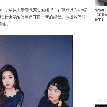
rettes，成員由景善及安心愛組成，在韓國以Cover許
短短幾十
《不是
風唱腔也帶給聽眾們耳目一新的感覺。本週她們即
待了！
r歌曲。
下載KSD