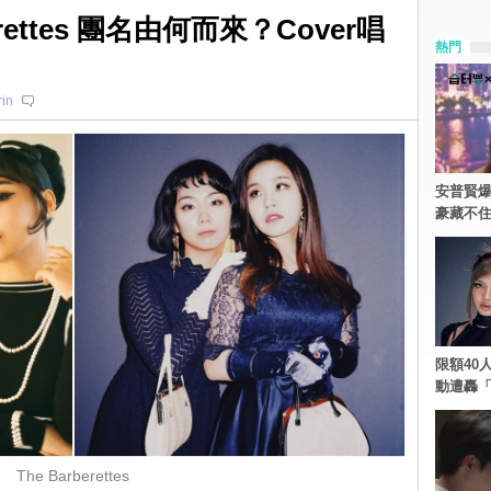
rettes 團名由何而來？Cover唱
熱門
rin
安普賢爆
豪藏不
限額40人
動遭轟「
The Barberettes