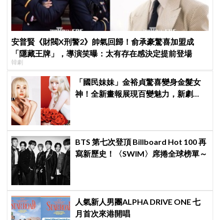
安普賢《財閥X刑警2》帥氣回歸！俞承豪驚喜加盟成
「隱藏王牌」，導演笑曝：太有存在感決定提前登場
韓劇
「國民妹妹」金裕貞驚喜變身金髮女
神！全新畫報展現百變魅力，新劇
《100日的謊言》將在10月首播
BTS 第七次登頂 Billboard Hot 100 再
寫新歷史！〈SWIM〉席捲全球榜單～
人氣新人男團ALPHA DRIVE ONE 七
月首次來港開唱