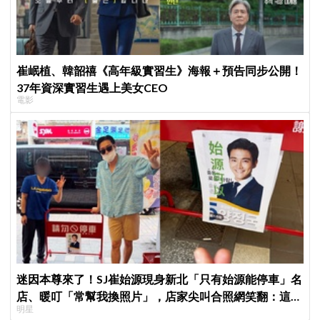
崔岷植、韓韶禧《高年級實習生》海報＋預告同步公開！
37年資深實習生遇上美女CEO
電影
迷因本尊來了！SJ崔始源現身新北「只有始源能停車」名
店、暖叮「常幫我換照片」，店家尖叫合照網笑翻：這輩
明星
子不能脫粉了