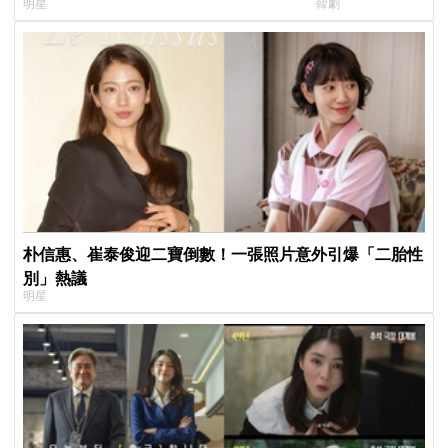
明星
韓劇
小很多XD
朴信惠、崔泰俊迎二寶倒數！一張照片意外引爆「二胎性
別」熱議
明星