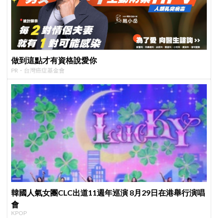
做到這點才有資格說愛你
PR・台灣癌症基金會
韓國人氣女團CLC出道11週年巡演 8月29日在港舉行演唱
會
KPOP