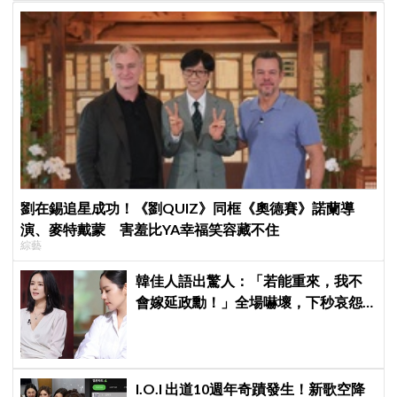
劉在錫追星成功！《劉QUIZ》同框《奧德賽》諾蘭導
演、麥特戴蒙 害羞比YA幸福笑容藏不住
綜藝
韓佳人語出驚人：「若能重來，我不
會嫁延政勳！」全場嚇壞，下秒哀怨
曝真實原因笑翻
I.O.I 出道10週年奇蹟發生！新歌空降