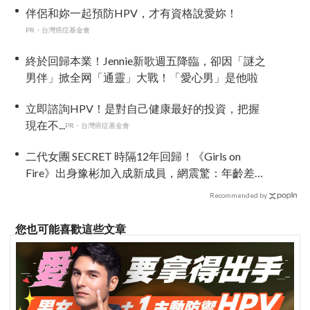
伴侶和妳一起預防HPV，才有資格說愛妳！
PR・台灣癌症基金會
終於回歸本業！Jennie新歌週五降臨，卻因「謎之
男伴」掀全网「通靈」大戰！「愛心男」是他啦
立即諮詢HPV！是對自己健康最好的投資，把握
現在不...
PR・台灣癌症基金會
二代女團 SECRET 時隔12年回歸！《Girls on
Fire》出身豫彬加入成新成員，網震驚：年齡差太
大了吧
Recommended by
您也可能喜歡這些文章