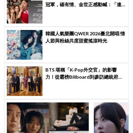
冠軍，磪有情、金世正感動喊：「連
韓劇都寫不出這樣的劇情」
韓國人氣樂團QWER 2026臺北開唱 情
人節與粉絲共度甜蜜搖滾時光
BTS 堪稱「K-Pop外交官」的影響
力！從霸榜Billboard到參訪總統府，
5萬人擠爆廣場迎接