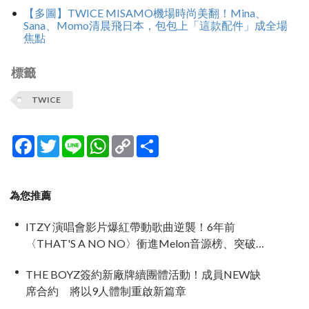
【多圖】TWICE MISAMO機場時尚美翻！Mina、
Sana、Momo清晨飛日本，包包上「這款配件」成全場
焦點
標籤
TWICE
Facebook
Twitter
Line
WhatsApp
Copy
分
Link
享
為您推薦
ITZY 演唱會影片爆紅帶動歌曲逆襲！6年前
〈THAT'S A NO NO〉衝進Melon音源榜、突破
600萬觀看
THE BOYZ簽約新廠牌續團體活動！成員NEW缺
席合約 將以9人體制重啟新篇章