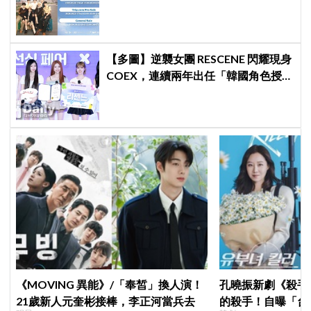
【多圖】逆襲女團 RESCENE 閃耀現身
COEX，連續兩年出任「韓國角色授權
展·桌遊展」宣傳大使
《MOVING 異能》/「奉皙」換人演！
孔曉振新劇《殺手
21歲新人元奎彬接棒，李正河當兵去
的殺手！自曝「台