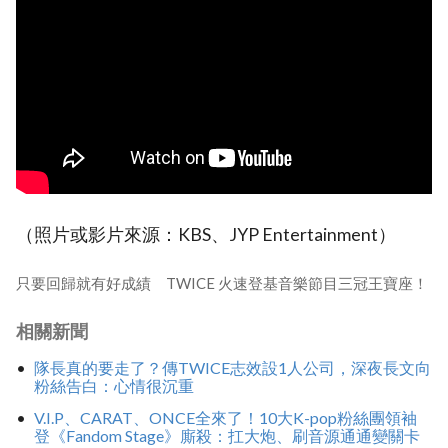
（照片或影片來源：KBS、JYP Entertainment）
只要回歸就有好成績 TWICE 火速登基音樂節目三冠王寶座！
相關新聞
隊長真的要走了？傳TWICE志效設1人公司，深夜長文向
粉絲告白：心情很沉重
V.I.P、CARAT、ONCE全來了！10大K-pop粉絲團領袖
登《Fandom Stage》廝殺：扛大炮、刷音源通通變關卡