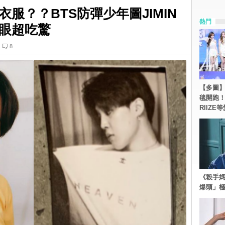
服？？BTS防彈少年圖JIMIN
熱門
眼超吃驚
8
【多圖】《
毯開跑！Re
RIIZE
《殺手媽
爆頭」