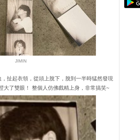
JIMIN
T恤，扯起衣領，從頭上脫下，脫到一半時猛然發現
N瞪大了雙眼！ 整個人仿佛戲精上身，非常搞笑~