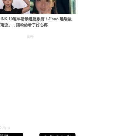
PINK 10週年活動遭批敷衍！Jisoo 離場後
住落淚」，讓粉絲看了好心疼
廣告
 App