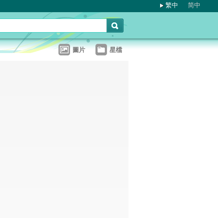
繁中
简中
圖片
星檔