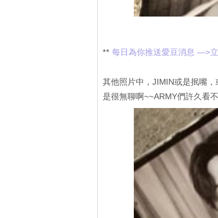
**
每日為你推送愛豆消息 —>立
其他照片中，JIMIN或是抿嘴
是很無聊啊~~ARMY們許久看