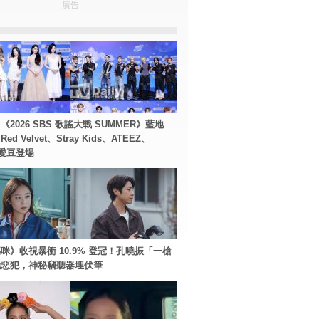
廣告
2026 SBS 歌謠大戰 SUMMER》藍地
d Velvet、Stray Kids、ATEEZ、
等愛豆登場
咪》收視暴衝 10.9% 登冠！孔曉振「一槍
極惡犯，神秘竊聽器埋伏筆