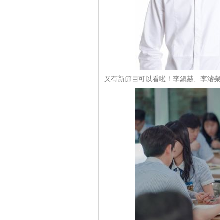
又有新節目可以看啦！李鎭赫、李濬榮