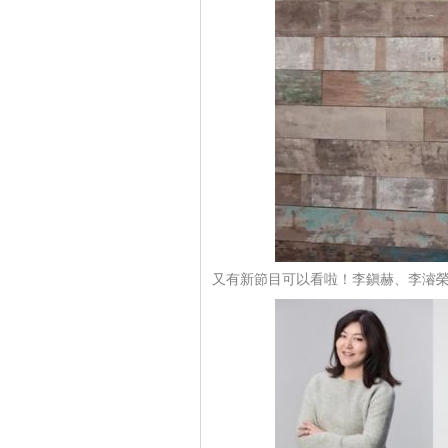
又有新節目可以看啦！李鎭赫、李濬榮