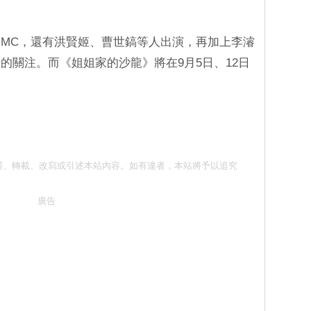
MC，還有洪賢姬、曹世鎬等人出演，再加上李濬
的關注。而《姐姐家的沙龍》將在9月5日、12日
請勿抄襲、轉載、改寫或引述本站內容。如有違者，本站將予以追究
廣告