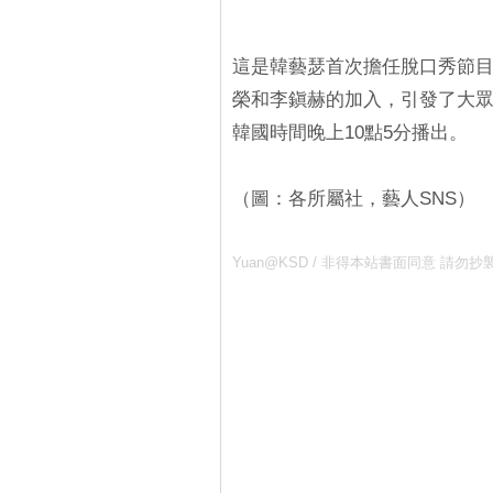
這是韓藝瑟首次擔任脫口秀節目
榮和李鎭赫的加入，引發了大眾
韓國時間晚上10點5分播出。
（圖：各所屬社，藝人SNS）
Yuan@KSD / 非得本站書面同意 