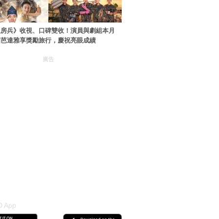
伙房兵》收視、口碑雙收！演員與劇組本月
國芭達雅享獎勵旅行，慶祝亮眼成績
廣告
 App