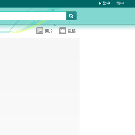
繁中
简中
圖片
星檔