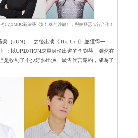
將出演MBC新綜藝《姐姐家的沙龍》，與韓藝瑟進行合作！
濬榮（JUN），之後出演《The Unit》並獲得一
；以UP10TION成員身份出道的李鎭赫，雖然在
落選，但是收到了不少綜藝出演、廣告代言邀約，成為了