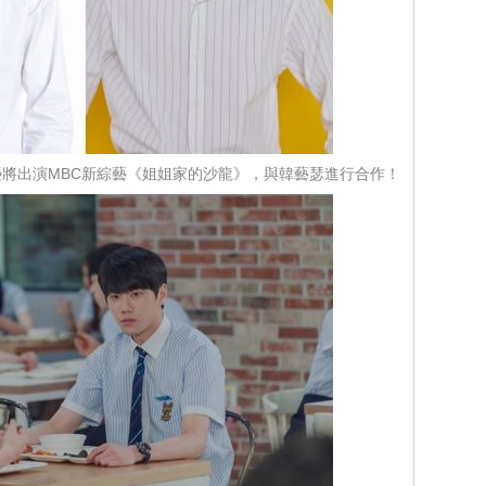
將出演MBC新綜藝《姐姐家的沙龍》，與韓藝瑟進行合作！