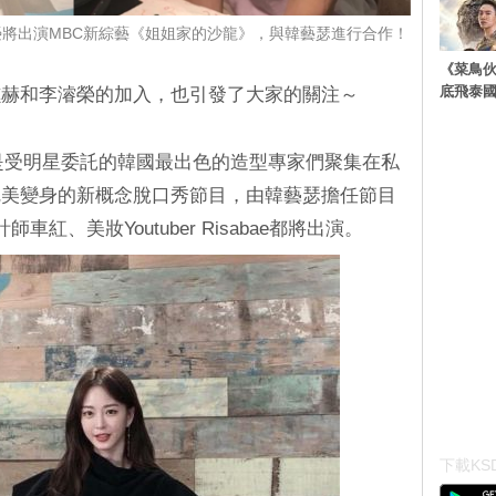
將出演MBC新綜藝《姐姐家的沙龍》，與韓藝瑟進行合作！
《菜鳥
底飛泰
鎭赫和李濬榮的加入，也引發了大家的關注～
是受明星委託的韓國最出色的造型專家們聚集在私
完美變身的新概念脫口秀節目，由韓藝瑟擔任節目
紅、美妝Youtuber Risabae都將出演。
下載KSD