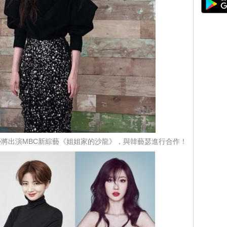
將出演MBC新綜藝《姐姐家的沙龍》，與韓藝瑟進行合作！