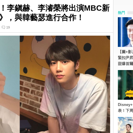
！李鎭赫、李濬榮將出演MBC新
熱門
》，與韓藝瑟進行合作！
19
【圖+影
緊扣尹昇
甜爆首
Disn
表！下