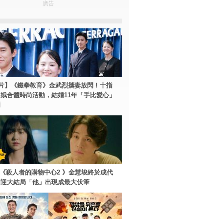
廣告
片】《鐵拳教育》金武烈攜妻放閃！十指
娥合體時尚活動，結婚11年「手比愛心」
爾
ey+《殺人者的購物中心2 》金慧埈終於成代
周迎大結局「他」出現成最大伏筆