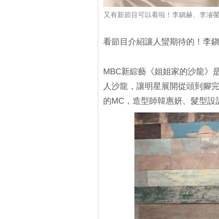
又有新節目可以看啦！李鎭赫、李濬榮
看節目介紹讓人蠻期待的！李
MBC新綜藝《姐姐家的沙龍》
人沙龍，讓明星展開從頭到腳
的MC，造型師韓惠妍、髮型設計師車