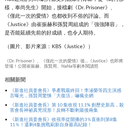
樣，奉尚先生》開始，接檔劇《Dr. Prisoner》、
《僅此一次的愛情》也都收到不俗的評論。而
《Justice》由崔振赫和孫賢周組成的「強強陣容」，
是否能延續先前的好成績，也令人期待。
（圖片、影片來源：KBS《Justice》）
《Dr. Prisoner》、《僅此一次的愛情》後…《Justice》也即將
登場！公開崔振赫、孫賢周、NaNa等劇本閱讀照
相關新聞
《新進社員姜會長》爭產戰最終回！李濬榮等四主演感
言曝光，孫賢周驚悚「大復活」嚇瘋全網
《新進社員姜會長》第 10 集收視 11.1% 創歷史新高，殺
害會長神祕真兇現形！反轉不斷剩最後兩集
《新進社員姜會長》收視率從開播的3％直衝到第8集
11％！還剩4集挑戰刷新自身最高紀錄！