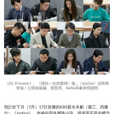
《Dr. Prisoner》、《僅此一次的愛情》後…《Justice》也即將
登場！公開崔振赫、孫賢周、NaNa等劇本閱讀照
預計於下月（7月）17日首播的KBS新水木劇（週三、四播
出）《Justice》，改編自同名網路小說，描述因不當金權交