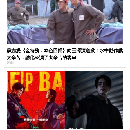
蘇志燮《金特務：本色回歸》向玉澤演道歉！水中動作戲
太辛苦：請他來演了太辛苦的客串
韓劇