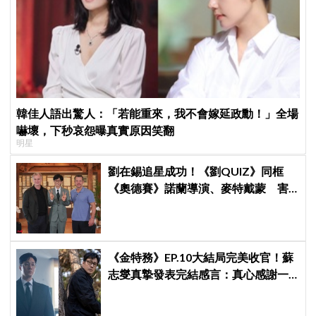
韓佳人語出驚人：「若能重來，我不會嫁延政勳！」全場
嚇壞，下秒哀怨曝真實原因笑翻
明星
劉在錫追星成功！《劉QUIZ》同框
《奧德賽》諾蘭導演、麥特戴蒙 害
羞比YA幸福笑容藏不住
《金特務》EP.10大結局完美收官！蘇
志燮真摯發表完結感言：真心感謝一
路陪伴我們到最後的觀眾