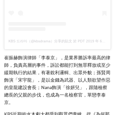
KBS 드라마（@kbsdrama）分享的貼文
於
PDT 2019 年 6月 月 18 日 上午 1:42
崔振赫飾演律師「李泰京」，是業界勝訴率最高的律
師，負責高層的事件，訴訟都能打到無罪釋放或至少
緩期執行的結果，有著銳利邏輯、出眾外貌；孫賢周
飾演「宋宇龍」，是以金錢為武器、以人類欲望作惡
的皇龍建設會長；Nana飾演「徐妍兒」，跟隨檢察
總長的父親的步伐，也成為一名檢察官，單戀李泰
京。
KBS近期的水木劇大都受到觀眾們青睞，從《為何那