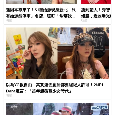
迷因本尊來了！SJ崔始源現身新北「只
瘦到驚人！秀智「
有始源能停車」名店、暖叮「常幫我換
蟻腰，近照曝光網
明星
明星
照片」，店家尖叫合照網笑翻：這輩子
不能脫粉了
以為YG很自由，其實連去廁所都要經紀人許可！2NE1
Dara坦言：「當年超羨慕少女時代」
明星