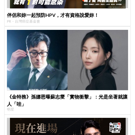
伴侶和妳一起預防HPV，才有資格說愛妳！
PR・台灣癌症基金會
《金特務》孫娜恩曝蘇志燮「實物衝擊」：光是坐著就讓
人「哇」
明星