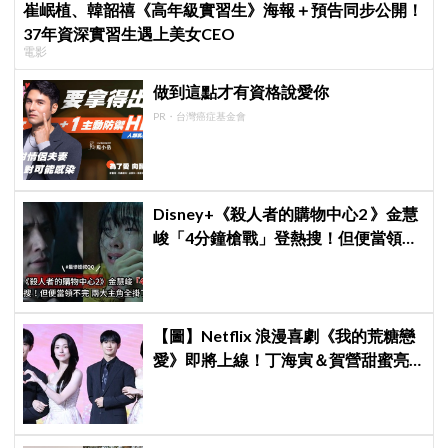
崔岷植、韓韶禧《高年級實習生》海報＋預告同步公開！
37年資深實習生遇上美女CEO
電影
做到這點才有資格說愛你
PR・台灣癌症基金會
Disney+《殺人者的購物中心2 》金慧
峻「4分鐘槍戰」登熱搜！但便當領不
完兩大主角全掛了⋯
【圖】Netflix 浪漫喜劇《我的荒糖戀
愛》即將上線！丁海寅＆賀營甜蜜亮
相製作發表會，甜蜜CP化學反應引期
待