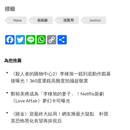
標籤
Nana
崔振赫
孫賢周
Justice
Facebook
Twitter
Line
WhatsApp
Copy
分
Link
享
為您推薦
《殺人者的購物中心2》李棟旭一鏡到底動作戲幕
後曝光！360度運鏡高難度拍攝超敬業
鄭裕美將成為「李棟旭的妻子」！Netflix新劇
《Love Affair》夢幻卡司曝光
《賭金》迎最終大結局！網友揪最大疑點 朴寶
英恐怖黑化有望再拚視后