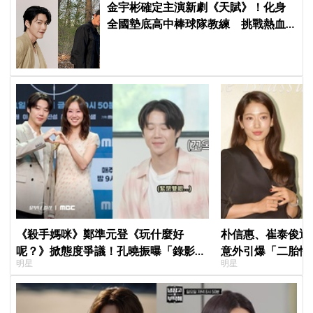
金宇彬確定主演新劇《天賦》！化身
全國墊底高中棒球隊教練 挑戰熱血
成長劇
《殺手媽咪》鄭準元登《玩什麼好
朴信惠、崔泰俊迎
呢？》掀態度爭議！孔曉振曝「錄影後
意外引爆「二胎性
明星
明星
真的吐了」心疼喊：沒能救你