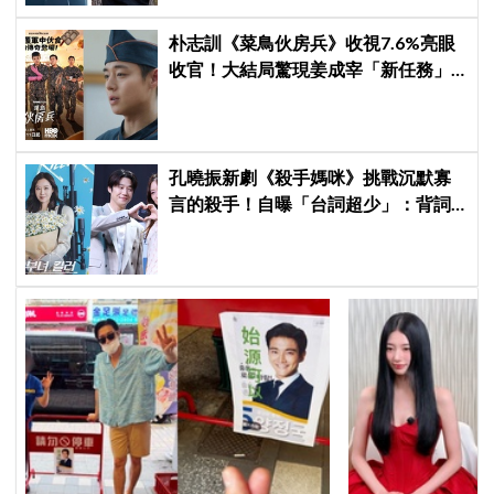
朴志訓《菜鳥伙房兵》收視7.6%亮眼
收官！大結局驚現姜成宰「新任務」
彩蛋，劇迷瘋狂敲碗第二季
孔曉振新劇《殺手媽咪》挑戰沉默寡
言的殺手！自曝「台詞超少」：背詞
壓力小很多XD