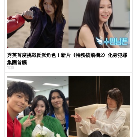
秀英首度挑戰反派角色！新片《特務搞飛機2》化身犯罪
集團首腦
電影