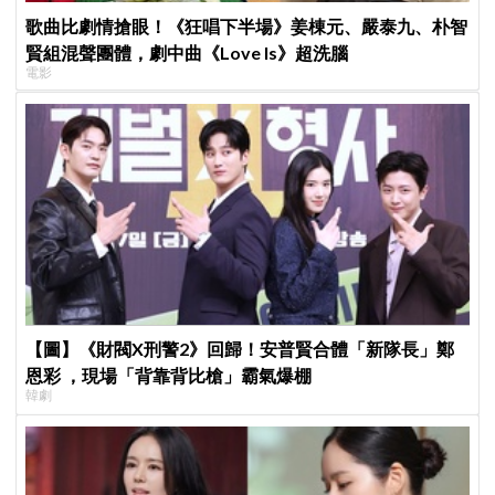
歌曲比劇情搶眼！《狂唱下半場》姜棟元、嚴泰九、朴智
賢組混聲團體，劇中曲《Love Is》超洗腦
電影
【圖】《財閥X刑警2》回歸！安普賢合體「新隊長」鄭
恩彩 ，現場「背靠背比槍」霸氣爆棚
韓劇