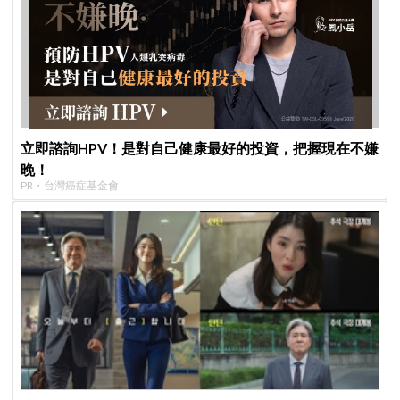
立即諮詢HPV！是對自己健康最好的投資，把握現在不嫌
晚！
PR・台灣癌症基金會