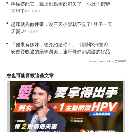
檸檬搭配它，臉上斑點全部消失了，小肚子都變
平坦了
PR・新素簡
起床就先做件事，沒三天小腹就不見了! 肚子一天
天變...
PR・新素簡
「如果有妹妹，想介紹給你！」《財閥X刑警2》
安普賢收過的最棒讚美，連哥哥們都認證的好品
格～
Recommended by
您也可能喜歡這些文章