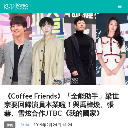
《Coffee Friends》「全能助手」梁世
宗要回歸演員本業啦！與禹棹煥、張
赫、雪炫合作JTBC《我的國家》
JiaJia
2019年2月24日 14:24
韓劇