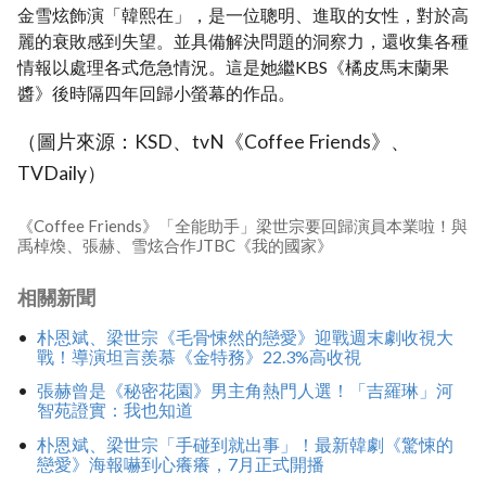
金雪炫飾演「韓熙在」，是一位聰明、進取的女性，對於高
麗的衰敗感到失望。並具備解決問題的洞察力，還收集各種
情報以處理各式危急情況。這是她繼KBS《橘皮馬末蘭果
醬》後時隔四年回歸小螢幕的作品。
（圖片來源：KSD、tvN《Coffee Friends》、
TVDaily）
《Coffee Friends》「全能助手」梁世宗要回歸演員本業啦！與
禹棹煥、張赫、雪炫合作JTBC《我的國家》
相關新聞
朴恩斌、梁世宗《毛骨悚然的戀愛》迎戰週末劇收視大
戰！導演坦言羨慕《金特務》22.3%高收視
張赫曾是《秘密花園》男主角熱門人選！「吉羅琳」河
智苑證實：我也知道
朴恩斌、梁世宗「手碰到就出事」！最新韓劇《驚悚的
戀愛》海報嚇到心癢癢，7月正式開播