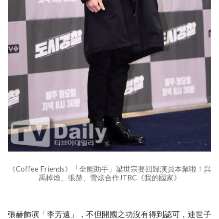
《Coffee Friends》「全能助手」梁世宗要回歸演員本業啦！與
禹棹煥、張赫、雪炫合作JTBC《我的國家》
張赫飾演「李芳遠」，不但開國之功沒有得到認可，連世子