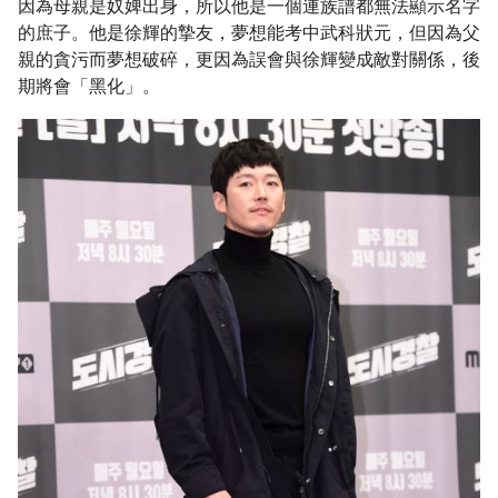
因為母親是奴婢出身，所以他是一個連族譜都無法顯示名字
的庶子。他是徐輝的摯友，夢想能考中武科狀元，但因為父
親的貪污而夢想破碎，更因為誤會與徐輝變成敵對關係，後
期將會「黑化」。