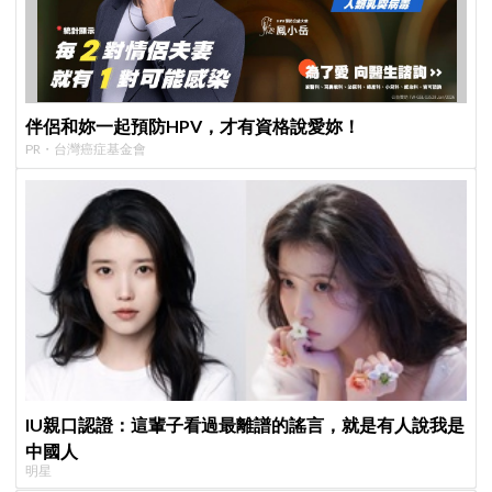
伴侶和妳一起預防HPV，才有資格說愛妳！
PR・台灣癌症基金會
IU親口認證：這輩子看過最離譜的謠言，就是有人說我是
中國人
明星