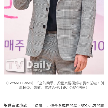
《Coffee Friends》「全能助手」梁世宗要回歸演員本業啦！與
禹棹煥、張赫、雪炫合作JTBC《我的國家》
梁世宗飾演武士「徐輝」。他是李成桂的麾下號令北方的將