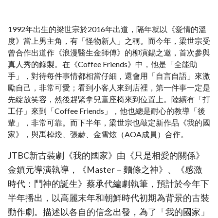
1992年出生的梁世宗於2016年出道，隔年就以《愛情的溫
度》當上男主角，有「怪物新人」之稱。而今年，梁世宗受
曾合作出道作《浪漫醫生金師傅》的柳演錫之邀，首次參與
真人秀的錄製。在《Coffee Friends》中，他是「全能助
手」，對待每件事情都相當仔細，還會用「自言自語」來激
勵自己，非常可愛；看到小客人來到店裡，第一件事一定是
先綻放笑容，然後趕緊拿兒童座椅來到位置上。陸續有「打
工仔」來到「Coffee Friends」，他也總是耐心的教導「後
輩」，非常可靠。而下半年，梁世宗也敲定新作品《我的國
家》，與禹棹煥、張赫、金雪炫（AOA成員）合作。
JTBC新古裝劇《我的國家》由《只是相愛的關係》
金鎮元導演執導，《Master－麵條之神》、《感激
時代：鬥神的誕生》蔡承代編劇執筆，預計於今年下
半年播出，以高麗末年和朝鮮時代初期為背景的古裝
動作劇。描述以各自的信念出發，為了「我的國家」