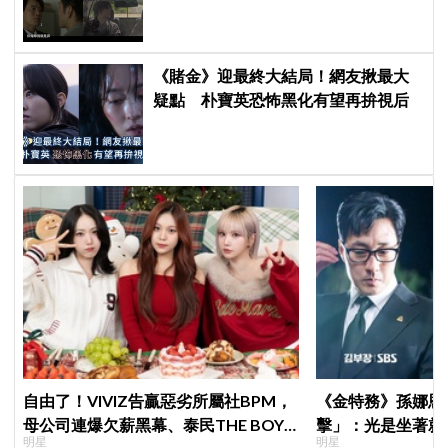
四濺 網民封為「2026劇王」
《賭金》迎最終大結局！網友揪最大
疑點 朴寶英恐怖黑化有望再拚視后
自由了！VIVIZ告贏惡劣所屬社BPM，
《金特務》孫娜恩
母公司連爆欠薪黑幕、泰民THE BOYZ
擊」：光是坐著就
明星
明星