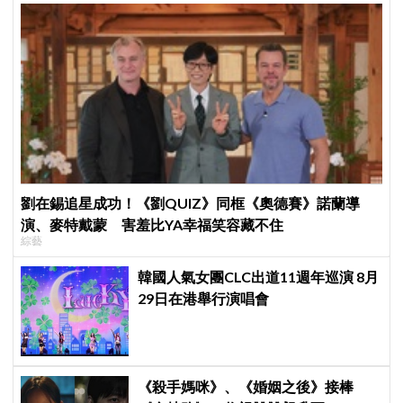
劉在錫追星成功！《劉QUIZ》同框《奧德賽》諾蘭導
演、麥特戴蒙 害羞比YA幸福笑容藏不住
綜藝
韓國人氣女團CLC出道11週年巡演 8月
29日在港舉行演唱會
《殺手媽咪》、《婚姻之後》接棒