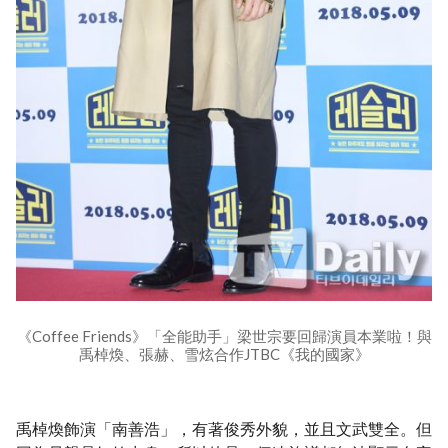
《Coffee Friends》「全能助手」梁世宗要回歸演員本業啦！與
禹棹煥、張赫、雪炫合作JTBC《我的國家》
禹棹煥飾演「南善浩」，有著俊秀外貌，並且文武雙全。但