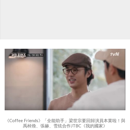
《Coffee Friends》「全能助手」梁世宗要回歸演員本業啦！與
禹棹煥、張赫、雪炫合作JTBC《我的國家》