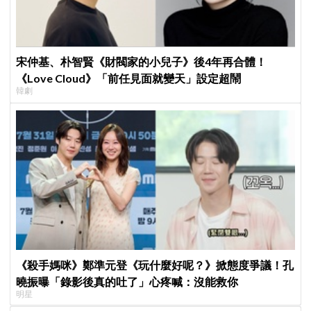
宋仲基、朴智賢《財閥家的小兒子》後4年再合體！
《Love Cloud》「前任見面就變天」設定超鬧
韓劇
《殺手媽咪》鄭準元登《玩什麼好呢？》掀態度爭議！孔
曉振曝「錄影後真的吐了」心疼喊：沒能救你
明星