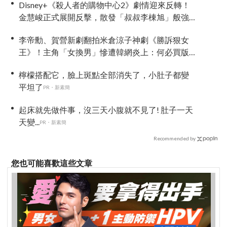
Disney+《殺人者的購物中心2》劇情迎來反轉！
金慧峻正式展開反擊，散發「叔叔李棟旭」般強
大氣場
李帝勳、賀營新劇翻拍米倉涼子神劇《勝訴狠女
王》！主角「女換男」慘遭韓網炎上：何必買版
權？
檸檬搭配它，臉上斑點全部消失了，小肚子都變
平坦了
PR・新素簡
起床就先做件事，沒三天小腹就不見了! 肚子一天
天變...
PR・新素簡
Recommended by
您也可能喜歡這些文章