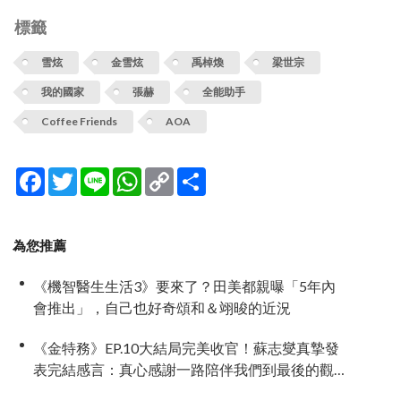
標籤
雪炫
金雪炫
禹棹煥
梁世宗
我的國家
張赫
全能助手
Coffee Friends
AOA
Facebook
Twitter
Line
WhatsApp
Copy
分
Link
享
為您推薦
《機智醫生生活3》要來了？田美都親曝「5年內
會推出」，自己也好奇頌和＆翊晙的近況
《金特務》EP.10大結局完美收官！蘇志燮真摯發
表完結感言：真心感謝一路陪伴我們到最後的觀
眾