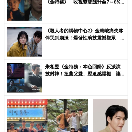
《金特務》 收視雙雙飆升至7～8%
創新高！
《殺人者的購物中心2》金慧峻痛失夥
伴哭到崩潰！爆發性演技震撼觀眾
點燃復仇怒火
朱相昱《金特務：本色回歸》反派演
技封神！扭曲父愛、壓迫感爆棚 讓
觀眾毛骨悚然