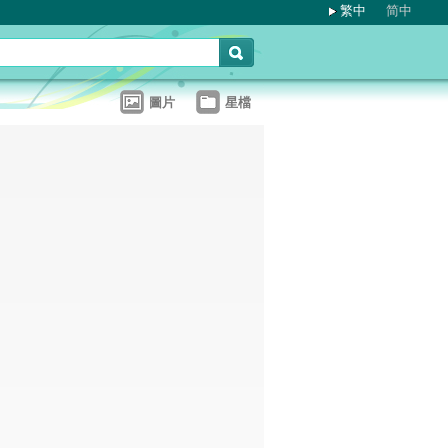
繁中
简中
圖片
星檔