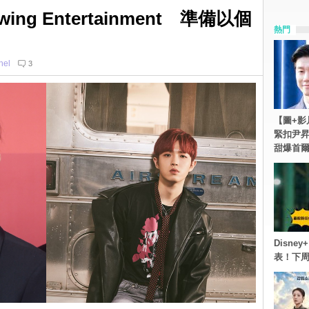
g Entertainment 準備以個
熱門
hel
3
【圖+影
緊扣尹昇
甜爆首
Disn
表！下