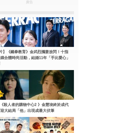
廣告
片】《鐵拳教育》金武烈攜妻放閃！十指
娥合體時尚活動，結婚11年「手比愛心」
爾
ey+《殺人者的購物中心2 》金慧埈終於成代
周迎大結局「他」出現成最大伏筆