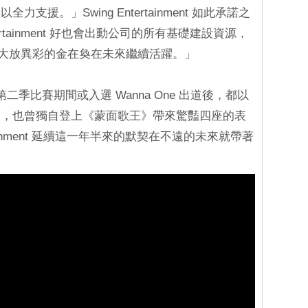
援。」Swing Entertainment 如此承諾之
ntertainment 好也會出動公司的所有基礎建設資源，
主唱而大放異彩的金在奐在未來繼續活躍。」
》第二季比賽期間或入選 Wanna One 出道後，都以
定，也曾獨自登上《蒙面歌王》帶來驚豔四座的表
rtainment 延續這一年半來的默契在不遠的未來就帶著