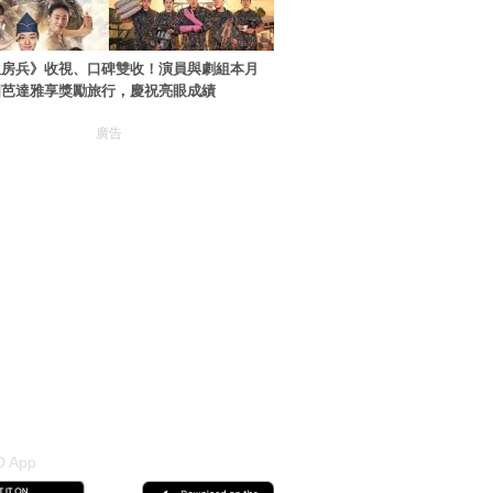
伙房兵》收視、口碑雙收！演員與劇組本月
國芭達雅享獎勵旅行，慶祝亮眼成績
廣告
 App