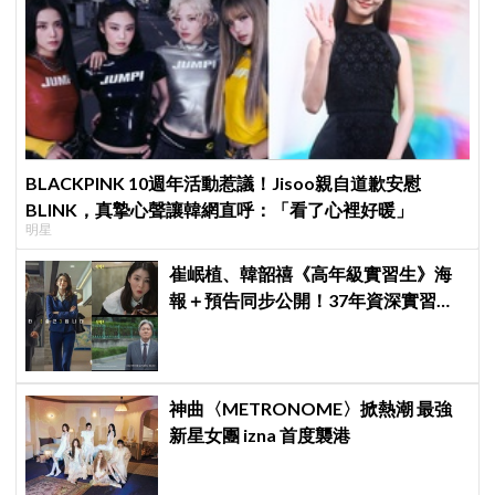
BLACKPINK 10週年活動惹議！Jisoo親自道歉安慰
BLINK，真摯心聲讓韓網直呼：「看了心裡好暖」
明星
崔岷植、韓韶禧《高年級實習生》海
報＋預告同步公開！37年資深實習生
遇上美女CEO
神曲〈METRONOME〉掀熱潮 最強
新星女團 izna 首度襲港