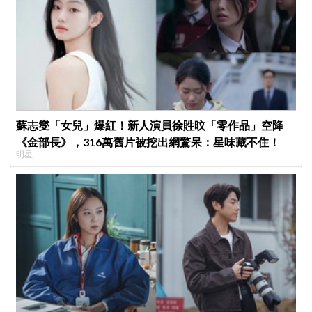
蘇志燮「女兒」爆紅！新人演員徐貹旼「零作品」空降
《金部長》，316萬舊片被挖出網驚呆：星味藏不住！
明星