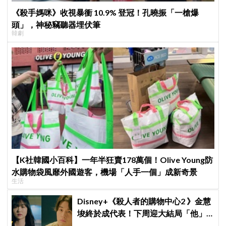
《殺手媽咪》收視暴衝 10.9% 登冠！孔曉振「一槍爆
頭」，神秘竊聽器埋伏筆
韓劇
【K社韓國小百科】一年半狂賣178萬個！Olive Young防
水購物袋風靡外國遊客，機場「人手一個」成新奇景
生活
Disney+《殺人者的購物中心2 》金慧
埈終於成代表！下周迎大結局「他」
出現成最大伏筆