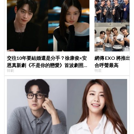
交往10年要結婚還是分手？徐康俊×安
網傳 EXO 將推
恩真新劇《不是你的戀愛》首波劇照曝
合呼聲最高
韓劇
明星
光，9月12日首播引期待