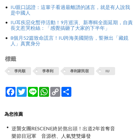
IU親口認證：這輩子看過最離譜的謠言，就是有人說我
是中國人
IU耳疾惡化暫停活動！9月巡演、新專輯全面延期，自責
長文惹哭粉絲：「感覺搞砸了大家的下半年」
8個月52篇致命謊言！IU跨海美國開告，誓揪出「藏鏡
人」真實身分
標籤
李尚順
李孝利
孝利家民宿
IU
Facebook
Twitter
Line
WhatsApp
Copy
分
Link
享
為您推薦
逆襲女團RESCENE終於熬出頭！出道2年首奪音
樂節目冠軍 音源榜、人氣雙雙爆發