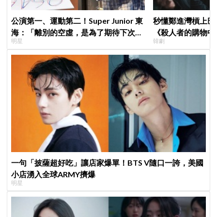
公演第一、運動第二！Super Junior 東
秒懂鄭進灣槓上巴
海：「離別的空虛，是為了期待下次再
《殺人者的購物中
明星
韓劇
見」
快速複習
一句「披薩超好吃」讓店家爆單！BTS V隨口一誇，美國
小店湧入全球ARMY擠爆
明星