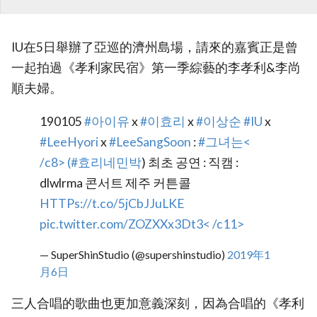
IU在5日舉辦了
亞巡的濟州島場，請來的嘉賓正是曾
一起拍過《孝利家民宿》第一季綜藝的李孝利&李尚
順夫婦。
190105
#아이유
x
#이효리
x
#이상순
#IU
x
#LeeHyori
x
#LeeSangSoon
:
#그녀는<
/c8> (
#효리네민박
) 최초 공연 : 직캠 :
dlwlrma 콘서트 제주 커튼콜
HTTPs://t.co/5jCbJJuLKE
pic.twitter.com/ZOZXXx3Dt3< /c11>
— SuperShinStudio (@supershinstudio)
2019年1
月6日
三人合唱的歌曲也更加意義深刻，因為合唱的《孝利