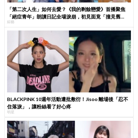
「第二次人生」如何去愛？《我的剩餘戀愛》首播聚焦
「絕症青年」朗讀日記全場淚崩，初見面竟「撞見舊
綜藝
識」！
BLACKPINK 10週年活動遭批敷衍！Jisoo 離場後「忍不
住落淚」，讓粉絲看了好心疼
明星