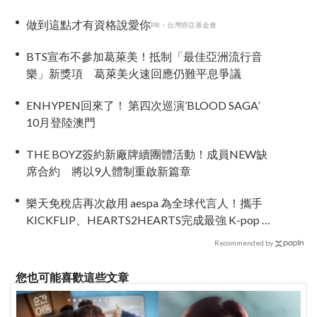
做到這點才有資格說愛你
PR・台灣癌症基金會
BTS宣布不參加葛萊美！抵制「最佳亞洲流行音
樂」新獎項 葛萊美火速回應仍難平息爭議
ENHYPEN回來了！ 第四次巡演’BLOOD SAGA’
10月登陸澳門
THE BOYZ簽約新廠牌續團體活動！成員NEW缺
席合約 將以9人體制重啟新篇章
樂天免稅店再次啟用 aespa 為全球代言人！攜手
KICKFLIP、HEARTS2HEARTS完成最強 K-pop 代
言陣容
Recommended by
您也可能喜歡這些文章