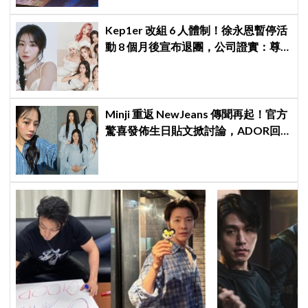
Kep1er 改組 6 人體制！徐永恩暫停活
動 8 個月後宣布退團，公司證實：尊
重其意願
Minji 重返 NewJeans 傳聞再起！官方
驚喜發佈生日貼文掀討論，ADOR回
應「正持續協商中」