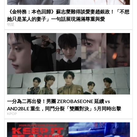
《金特務：本色回歸》蘇志燮難得談愛妻趙銀政！「不想
她只是某人的妻子」一句話展現滿滿尊重與愛
明星
一分為二再出發！男團 ZEROBASEONE 延續 vs
AND2BLE 重生，同門分裂「雙團對決」5月同時出擊
KPOP