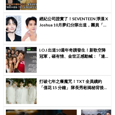
經紀公司證實了！SEVENTEEN 淨漢 X
Joshua 10月夢幻分隊出道，團員「最
新兵役現況」一次看
I.O.I 出道10週年奇蹟發生！新歌空降
冠軍，磪有情、金世正感動喊：「連
韓劇都寫不出這樣的劇情」
打破七年之癢魔咒！TXT 全員續約
「僅花 15 分鐘」 隊長秀彬揭秘背後原
因：大家都帶好了答案！