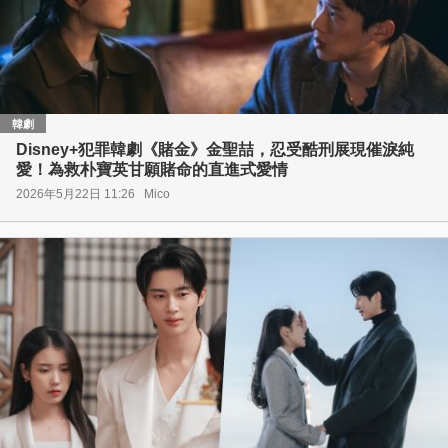
韓劇
Disney+犯罪韓劇《賭金》金聖喆，忍受酷刑展現催淚純
愛！為救朴寶英甘願賭命的直進式愛情
2026年5月22日 11:26
Mico