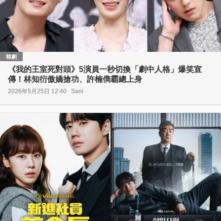
韓劇
《我的王室死對頭》5演員一秒切換「劇中人格」爆笑宣
傳！林知衍傲嬌搶功、許楠儁霸總上身
2026年5月25日 12:40
Sani