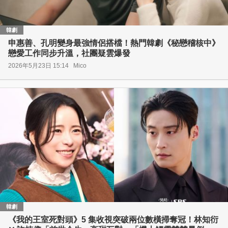
韓劇
申惠善、孔明變身最強情侶搭檔！熱門韓劇《秘戀稽核中》
戀愛工作同步升溫，社團疑雲爆發
2026年5月23日 15:14
Mico
韓劇
《我的王室死對頭》5 集收視突破兩位數橫掃奪冠！林知衍