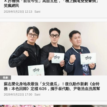
✕ 許楠儁「前世今生」高甜互懟，「機上觸電雙雙暈倒」
笑瘋網民
2026年5月23日 12:13
Sani
韓劇
蘇志燮化身地表最強「女兒傻瓜」！復仇動作新劇《金特
務：本色回歸》定檔 6/26，攜手崔代勳、尹敬浩血洗黑幫
2026年5月22日 17:00
Sani