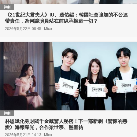
韓劇
《21世紀大君夫人》IU、邊佑錫：韓國社會強加的不公連
帶責任，為何讓演員站在前線承擔這一切？
2026年5月22日 08:45
Mico
韓劇
朴恩斌化身財閥千金藏驚人秘密！下一部新劇《驚悚的戀
愛》海報曝光，合作梁世宗、邕聖祐
2026年5月21日 14:13
Mico