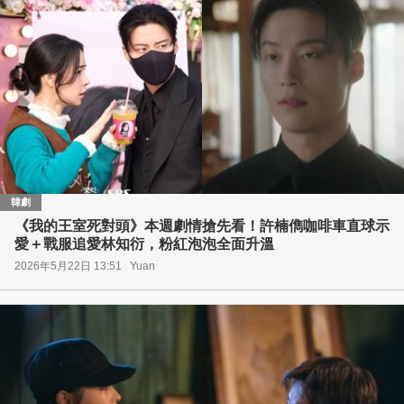
韓劇
《我的王室死對頭》本週劇情搶先看！許楠儁咖啡車直球示
愛＋戰服追愛林知衍，粉紅泡泡全面升溫
2026年5月22日 13:51
Yuan