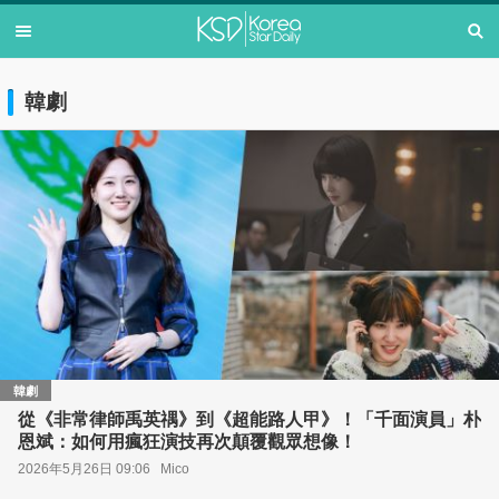
韓劇
韓劇
從《非常律師禹英禑》到《超能路人甲》！「千面演員」朴
恩斌：如何用瘋狂演技再次顛覆觀眾想像！
2026年5月26日 09:06
Mico