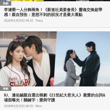
韓劇
李濬榮一人分飾兩角！《新進社員姜會長》靈魂交換超帶
感！親自預告：意想不到的狀況才是最大看點
2026年5月25日 09:32
Tracy
韓劇
IU、邊佑錫親自選出韓劇《21世紀大君夫人》最愛的台詞&
場面曝光！關鍵字：愛與守護
2026年5月25日 08:55
Mico