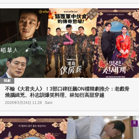
韓劇
不輸《大君夫人》！3部口碑狂飆ON檔韓劇推介：老戲骨
燒腦緝兇、朴志訓爆笑料理、林知衍高甜穿越
2026年5月24日 11:28
Sani