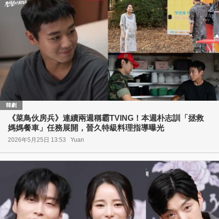
韓劇
《菜鳥伙房兵》連續兩週稱霸TVING！本週朴志訓「拯救
媽媽餐車」任務展開，晉久特級料理指導曝光
2026年5月25日 13:53
Yuan