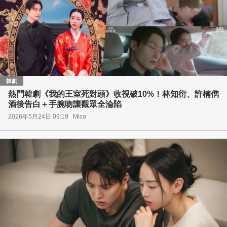
韓劇
熱門韓劇《我的王室死對頭》收視破10%！林知衍、許楠儁
酒後告白＋手腕吻讓觀眾全淪陷
2026年5月24日 09:19
Mico