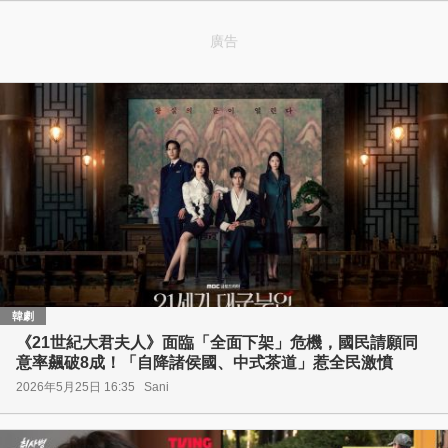
廣告
韓劇
《21世紀大君夫人》面臨「全面下架」危機，國民請願同
意率飆破8成！「自降諸侯國、中式茶道」惹全民激憤
2026年5月25日 16:35
Sani