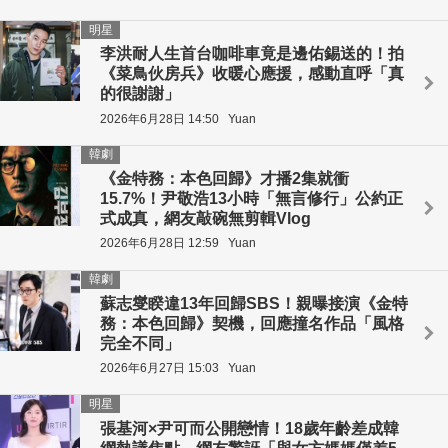
明星
李洪耐人生首台咖啡車竟是邊佑錫送的！拍
《菜鳥伙房兵》收暖心應援，感動直呼「真
的很謝謝」
2026年6月28日 14:50
Yuan
韓劇
《金特務：本色回歸》才播2集就衝
15.7%！尹敬浩13小時「無言修行」公約正
式成真，網友敲碗無剪輯Vlog
2026年6月28日 12:59
Yuan
韓劇
蘇志燮睽違13年回歸SBS！親曝接演《金特
務：本色回歸》契機，回應撞名作品「風格
完全不同」
2026年6月27日 15:03
Yuan
明星
張基河×尹可而公開戀情！18歲年齡差成韓