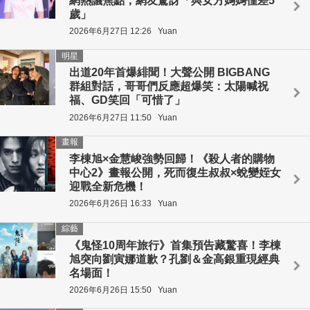
網熱議焦點，網友驚訝「與女方媽媽僅差5
歲」
2026年6月27日 12:26
Yuan
明星
出道20年首爆緋聞！大聲公開 BIGBANG
群組對話，哥哥們反應超爆笑：太陽喊祝
福、GD笑回「可惜了」
2026年6月27日 11:50
Yuan
畫報
李棟旭×金慧峻強勢回歸！《殺人者的購物
中心2》畫報公開，死而復生叔叔×蛻變姪女
迎戰全新危機！
2026年6月26日 16:33
Yuan
綜藝
《鬼怪10周年旅行》首集預告藏驚喜！李棟
旭突向劉寅娜道歉？孔劉＆金高銀重現經典
名場面！
2026年6月26日 15:50
Yuan