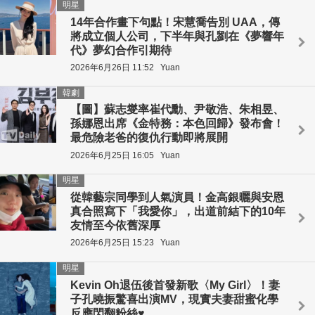
明星
14年合作畫下句點！宋慧喬告別 UAA，傳
將成立個人公司，下半年與孔劉在《夢響年
代》夢幻合作引期待
2026年6月26日 11:52
Yuan
韓劇
【圖】蘇志燮率崔代勳、尹敬浩、朱相昱、
孫娜恩出席《金特務：本色回歸》發布會！
最危險老爸的復仇行動即將展開
2026年6月25日 16:05
Yuan
明星
從韓藝宗同學到人氣演員！金高銀曬與安恩
真合照寫下「我愛你」，出道前結下的10年
友情至今依舊深厚
2026年6月25日 15:23
Yuan
明星
Kevin Oh退伍後首發新歌〈My Girl〉！妻
子孔曉振驚喜出演MV，現實夫妻甜蜜化學
反應閃翻粉絲♥