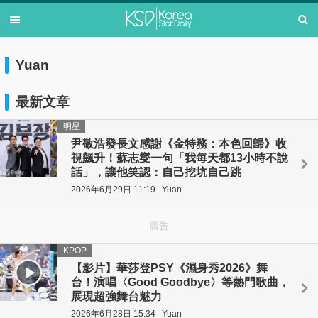
Yuan
最新文章
明星
尹敬浩發長文感謝《金特務：本色回歸》收
視飆升！蘇志燮一句「我每天都13小時不說
話」，讓他笑認：自己挖坑自己跳
2026年6月29日 11:19
Yuan
廣告
KPOP
【影片】華莎登PSY《濕身秀2026》舞
台！演唱〈Good Goodbye〉等熱門歌曲，
展現超強舞台魅力
2026年6月28日 15:34
Yuan