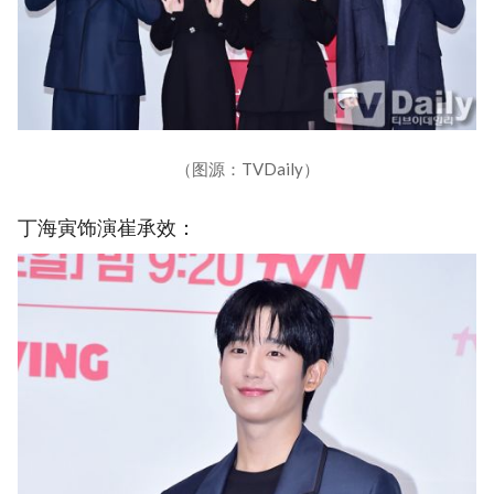
（图源：TVDaily）
丁海寅饰演崔承效：