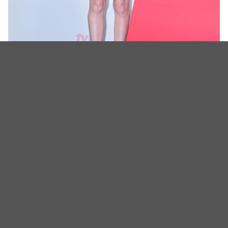
（图源：TVDaily）
金智恩饰演郑元音，尹池温饰演姜淡浩。