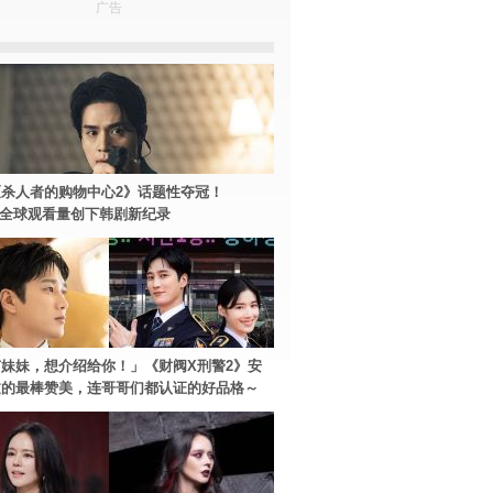
广告
杀人者的购物中心2》话题性夺冠！
ey+全球观看量创下韩剧新纪录
妹妹，想介绍给你！」《财阀X刑警2》安
过的最棒赞美，连哥哥们都认证的好品格～