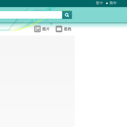
繁中
简中
图片
星档