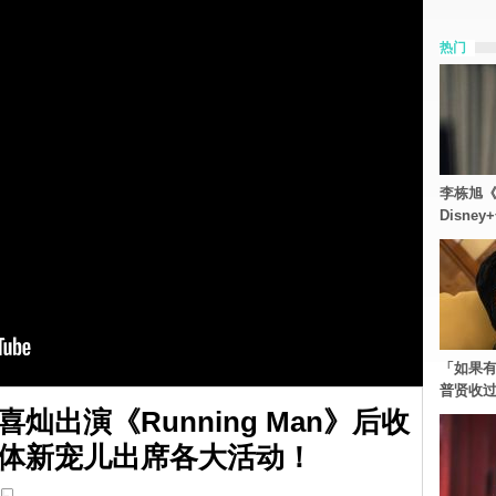
热门
李栋旭《
Disn
「如果有
普贤收
灿出演《Running Man》后收
体新宠儿出席各大活动！