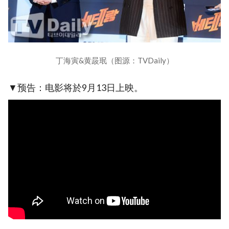
丁海寅&黄晸珉（图源：TVDaily）
▼预告：电影将於9月13日上映。