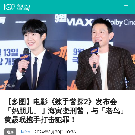
【多图】电影《辣手警探2》发布会
「妈朋儿」丁海寅变刑警，与「老鸟」
黄晸珉携手打击犯罪！
Mico
2024年8月20日 10:36
电影