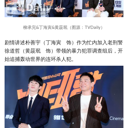
柳承完&丁海寅&黄晸珉（图源：TVDaily）
剧情讲述朴善宇（丁海寅 饰）作为忙内加入老刑警
徐道哲（黄晸珉 饰）带领的暴力犯罪调查组后，开
始追捕轰动世界的连环杀人犯。