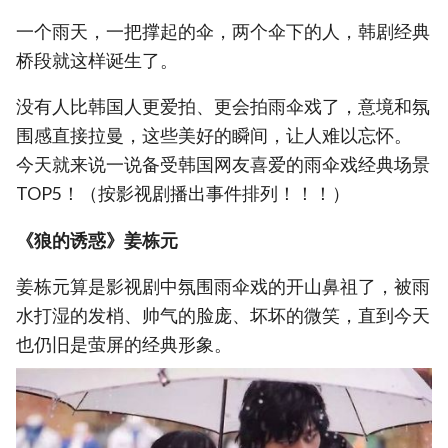
一个雨天，一把撑起的伞，两个伞下的人，韩剧经典
桥段就这样诞生了。
没有人比韩国人更爱拍、更会拍雨伞戏了，意境和氛
围感直接拉曼，这些美好的瞬间，让人难以忘怀。
今天就来说一说备受韩国网友喜爱的雨伞戏经典场景
TOP5！（按影视剧播出事件排列！！！）
《狼的诱惑》姜栋元
姜栋元算是影视剧中氛围雨伞戏的开山鼻祖了，被雨
水打湿的发梢、帅气的脸庞、坏坏的微笑，直到今天
也仍旧是萤屏的经典形象。