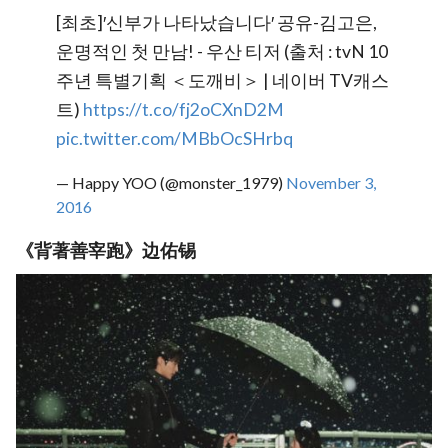
[최초]′신부가 나타났습니다′ 공유-김고은,
운명적인 첫 만남! - 우산 티저 (출처 : tvN 10
주년 특별기획 ＜도깨비＞ | 네이버 TV캐스
트)
https://t.co/fj2oCXnD2M
pic.twitter.com/MBbOcSHrbq
— Happy YOO (@monster_1979)
November 3,
2016
《背著善宰跑》边佑锡