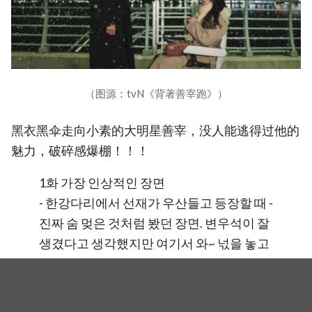
（图源：tvN《背著善宰跑》）
黑衣黑伞走向小素的大明星善宰，没人能逃得过他的
魅力，破碎感爆棚！！！
1화 가장 인상적인 장면
- 한강다리에서 선재가 우산들고 등장할 때 -
진짜 숨 멎은 것처럼 봤던 장면. 변우석이 잘
생겼다고 생각했지만 여기서 와~ 넋을 놓고
본 것 같아요. 가수 팬이었던 저에게 특히 솔
직감정에 이입해서 봤던 것 같아요. 꿈인가?
#선업튀통통리뷰ep1
#10월의_어느멋진날_