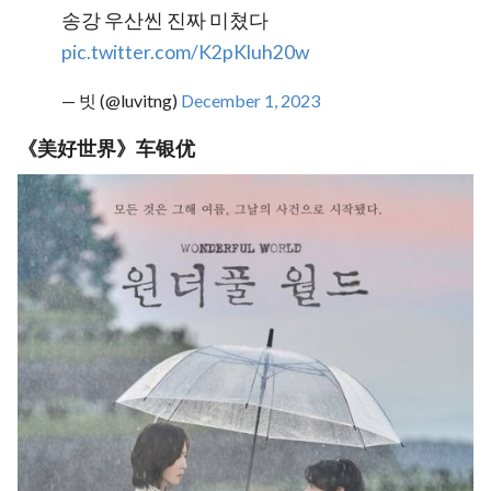
송강 우산씬 진짜 미쳤다
pic.twitter.com/K2pKluh20w
— 빗 (@luvitng)
December 1, 2023
《美好世界》车银优