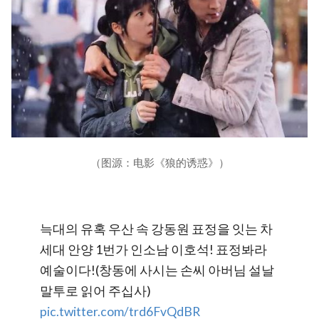
（图源：电影《狼的诱惑》）
늑대의 유혹 우산 속 강동원 표정을 잇는 차
세대 안양 1번가 인소남 이호석! 표정봐라
예술이다!(창동에 사시는 손씨 아버님 설날
말투로 읽어 주십사)
pic.twitter.com/trd6FvQdBR