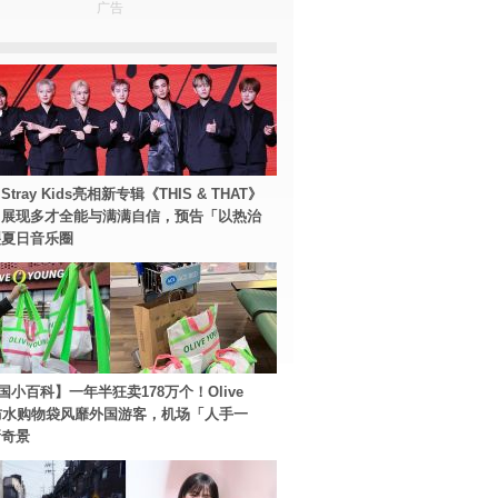
广告
tray Kids亮相新专辑《THIS & THAT》
！展现多才全能与满满自信，预告「以热治
裂夏日音乐圈
国小百科】一年半狂卖178万个！Olive
g防水购物袋风靡外国游客，机场「人手一
新奇景