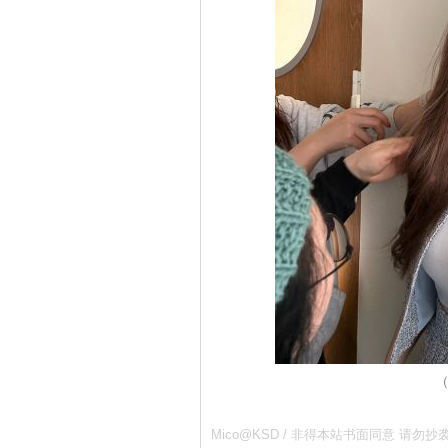
（
Mico@KSD / 非得本站书面同意 