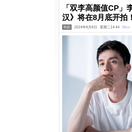
「双李高颜值CP」
汉》将在8月底开拍
韩剧
2024年8月6日 星期二14:44
Mico