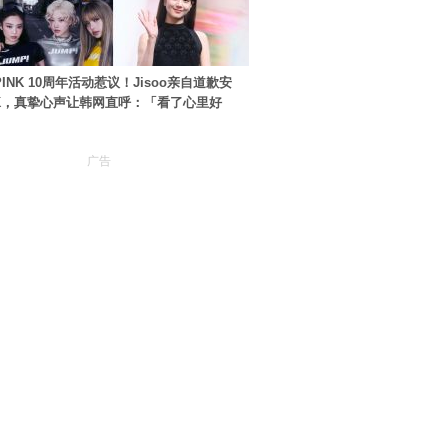
PINK 10周年活动惹议！Jisoo亲自道歉安
NK，真挚心声让韩网直呼：「看了心里好
广告