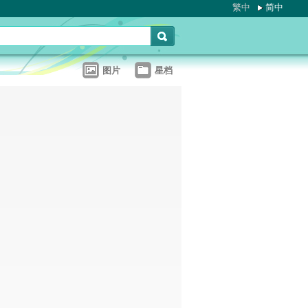
繁中
简中
图片
星档