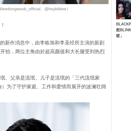
dongwook_official、@heybiblee）
BLACK
！！
慰BLI
暖」
接下来的新作消息中，由李栋旭和李圣经所主演的新剧
底开拍，两位主角由於超高颜值和大长腿受到热烈
。
流氓、父亲是流氓、儿子是流氓的「三代流氓家
饰）为了守护家庭、工作和爱情而展开的波澜壮阔
。