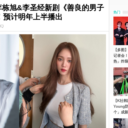
李栋旭&李圣经新剧《善良的男子
热门
！预计明年上半播出
【多图】S
记者会
热」炸
【K社韩
Youn
个」成