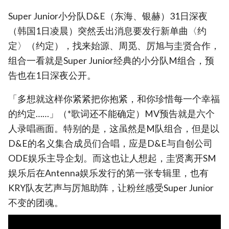
Super Junior小分队D&E（东海、银赫）31日深夜
（韩国1日凌晨）突然丢出消息要发行新单曲〈约
定〉（约定），找来始源、周觅、厉旭与圭贤合作，
组合一看就是Super Junior经典的小分队M组合，预
告也在1日深夜公开。
「多想就这样你紧紧把你抱紧，和你珍惜每一个幸福
的约定……」（*歌词还不能确定）MV预告就是六个
人录唱画面。特别的是，这虽然是M队组合，但是以
D&E的名义集合成员们合唱，应是D&E与自创公司
ODE娱乐主导企划。而这也让人想起，圭贤离开SM
娱乐后在Antenna娱乐发行的第一张专辑里，也有
KRY队友艺声与厉旭助阵，让粉丝感受Super Junior
不变的团魂。