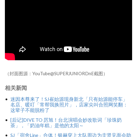
（封面图源：YouTube@SUPERJUNIORDnE截图）
相关新闻
迷因本尊来了！SJ崔始源现身新北「只有始源能停车」
名店、暖叮「常帮我换照片」，店家尖叫合照网笑翻：
这辈子不能脱粉了
[后记]DIVE TO 厉旭！台北演唱会妙改歌词「珍珠奶
茶」，「奶油年糕」是他的太阳～
SJ「宿舍Line」合体！银赫穿上大队周边为圭贤见面会助