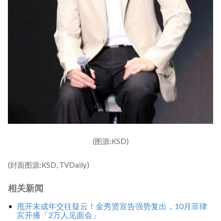
(图源:KSD)
(封面图源:KSD, TVDaily)
相关新闻
甩开未成年交往疑云！金秀贤宣告强势复出，10月菲律
宾开播「2万人见面会」