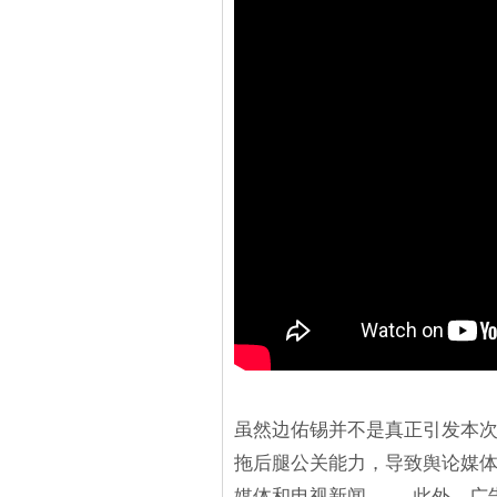
虽然边佑锡并不是真正引发本
拖后腿公关能力，导致舆论媒
媒体和电视新闻。 此外，广