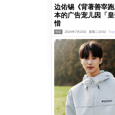
边佑锡《背著善宰跑
本的广告宠儿因「皇
惜
明星
2024年7月23日 星期二10:02
Trac