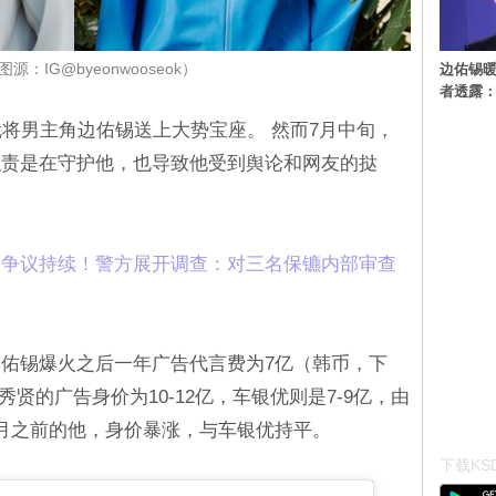
边佑锡
源：IG@byeonwooseok）
者透露
就将男主角边佑锡送上大势宝座。 然而7月中旬，
职责是在守护他，也导致他受到舆论和网友的挞
」争议持续！警方展开调查：对三名保镳内部审查
佑锡爆火之后一年广告代言费为7亿（韩币，下
贤的广告身价为10-12亿，车银优则是7-9亿，由
月之前的他，身价暴涨，与车银优持平。
下载KSD