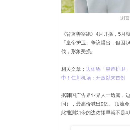
（封面图
《背著善宰跑》4月开播，5月
「皇帝护卫」争议爆出，但因
伐，形象受损。
相关文章：
边佑锡「皇帝护卫
中！仁川机场：开放以来首例
据韩国广告界业界人士透露，边
同），最高价喊出9亿。 顶流金秀
此推测如今的边佑锡早就不是4