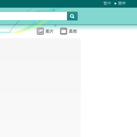
繁中
简中
图片
星档