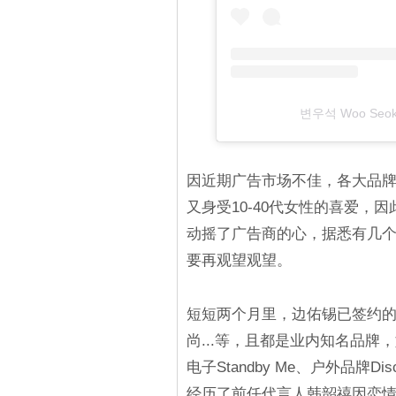
변우석 Woo Seok
因近期广告市场不佳，各大品牌
又身受10-40代女性的喜爱，
动摇了广告商的心，据悉有几
要再观望观望。
短短两个月里，边佑锡已签约
尚...等，且都是业内知名品牌，如
电子Standby Me、户外品牌Disc
经历了前任代言人韩韶禧因恋