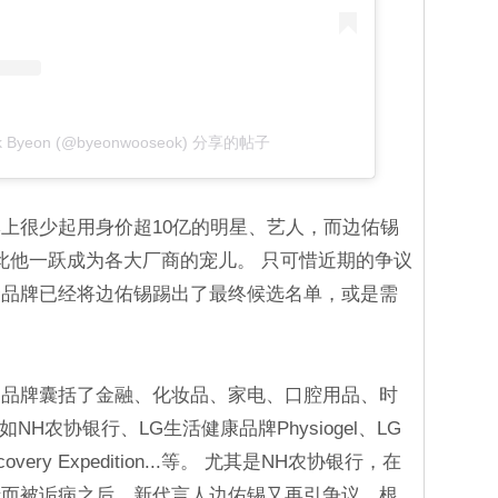
 Byeon (@byeonwooseok) 分享的帖子
上很少起用身价超10亿的明星、艺人，而边佑锡
因此他一跃成为各大厂商的宠儿。 只可惜近期的争议
个品牌已经将边佑锡踢出了最终候选名单，或是需
的品牌囊括了金融、化妆品、家电、口腔用品、时
NH农协银行、LG生活健康品牌Physiogel、LG
overy Expedition...等。 尤其是NH农协银行，在
情而被诟病之后，新代言人边佑锡又再引争议，根