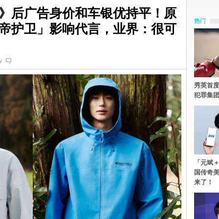
》后广告身价和车银优持平！原
热门
帝护卫」影响代言，业界：很可
y
秀英首度
犯罪集
「元斌＋
国传奇
来了！