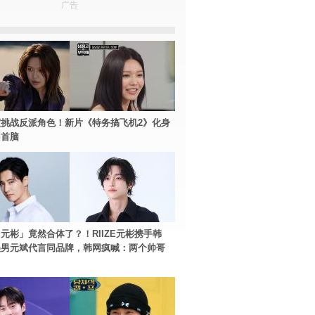
广告
挑战反派角色！新片《特务搞飞机2》化身
团首脑
元彬」竟然合体了？！RIIZE元彬携手韩
美男元斌代言同品牌，韩网疯喊：两个帅哥