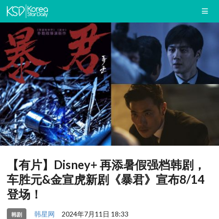
【有片】Disney+ 再添暑假强档韩剧，
车胜元&金宣虎新剧《暴君》宣布8/14
登场！
韩星网
2024年7月11日 18:33
韩剧