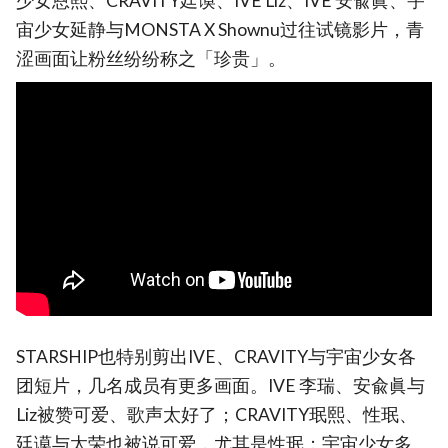
少女恩熙、CRAVITY廷谟、IVE Liz、IVE 安兪眞、宇
宙少女延静与MONSTA X Shownu过往试镜影片，青
涩画面让粉丝纷纷称之「珍贵」。
STARSHIP也特别剪出IVE、CRAVITY与宇宙少女各
团短片，几名成员有更多画面。IVE 李瑞、安兪眞与
Liz被赞可爱、歌声太好了；CRAVITY珉熙、性珉、
廷谟与太荣也被说可爱，尤其是性珉；宇宙少女多