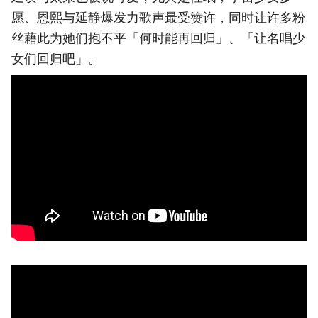
愿、恩熙与延静爆发力歌声最受赞许，同时让许多粉
丝藉此为她们抱不平「何时能再回归」、「让名唱少
女们回归吧」。