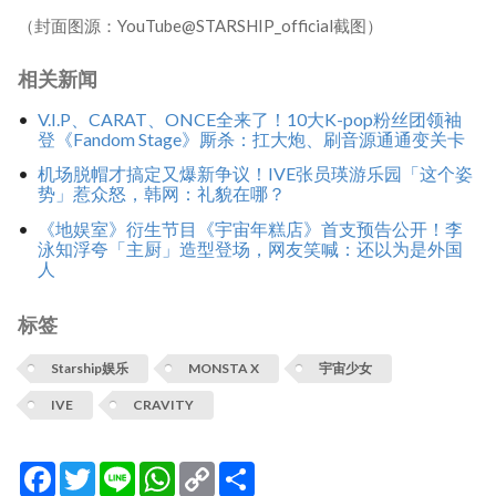
（封面图源：YouTube@STARSHIP_official截图）
相关新闻
V.I.P、CARAT、ONCE全来了！10大K-pop粉丝团领袖
登《Fandom Stage》厮杀：扛大炮、刷音源通通变关卡
机场脱帽才搞定又爆新争议！IVE张员瑛游乐园「这个姿
势」惹众怒，韩网：礼貌在哪？
《地娱室》衍生节目《宇宙年糕店》首支预告公开！李
泳知浮夸「主厨」造型登场，网友笑喊：还以为是外国
人
标签
Starship娱乐
MONSTA X
宇宙少女
IVE
CRAVITY
Facebook
Twitter
Line
WhatsApp
Copy
分
Link
享