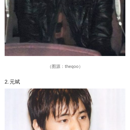
（图源：theqoo）
2. 元斌