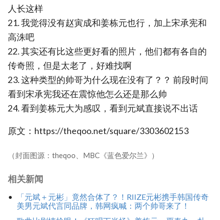
人长这样
21. 我觉得没有赵寅成和姜栋元也行，加上宋承宪和
高洙吧
22. 其实还有比这些更好看的照片，他们都有各自的
传奇照，但是太老了，好难找啊
23. 这种类型的帅哥为什么现在没有了？？ 前段时间
看到宋承宪我还在震惊他怎么还是那么帅
24. 看到姜栋元大为感叹，看到元斌直接说不出话
原文：https://theqoo.net/square/3303602153
（封面图源：theqoo、MBC《蓝色爱尔兰》）
相关新闻
「元斌＋元彬」竟然合体了？！RIIZE元彬携手韩国传奇
美男元斌代言同品牌，韩网疯喊：两个帅哥来了！