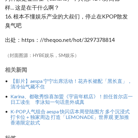
样... 这是在干什么啊？
16. 根本不懂娱乐产业的大叔们，停止在KPOP散发
臭气吧
出处：https：//theqoo.net/hot/3297378814
（封面图源：HYBE娱乐，SM娱乐）
相关新闻
【影片】aespa 宁宁出席活动！花卉长裙配「黑长直」，
清冷仙气藏不住
Karina、都敬秀惊喜加盟《宇宙年糕店》！担任首尔店一
日工读生 李泳知一句话意外成真
K-POP人气组合 aespa 快闪店本周登陆围方 多个沉浸式
打卡位＋独家周边 打造「LEMONADE」世界观 更加推
香港限定款式
标签