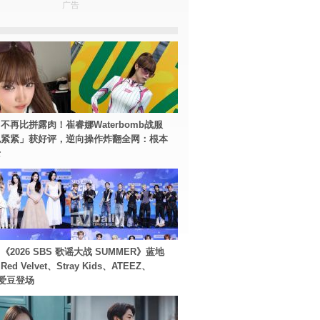
广告
不再比拼露肉！崔睿娜Waterbomb战服
包紧紧」获好评，逆向操作炸翻全网：根本
士
2026 SBS 歌谣大战 SUMMER》蓝地
d Velvet、Stray Kids、ATEEZ、
等爱豆登场