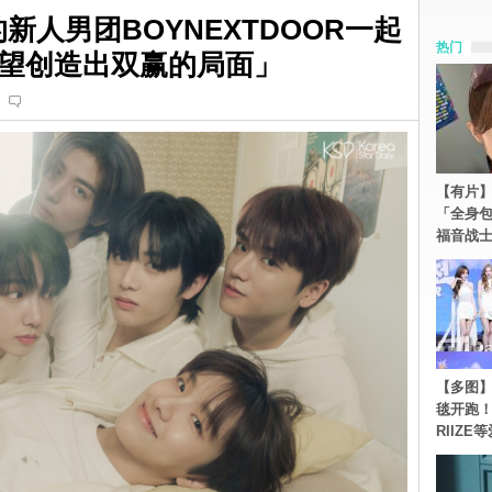
新人男团BOYNEXTDOOR一起
热门
望创造出双赢的局面」
【有片】
「全身
福音战
【多图】《
毯开跑！Re
RIIZE