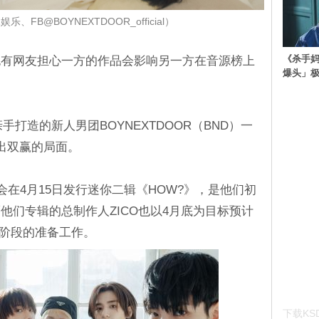
、FB@BOYNEXTDOOR_official）
《杀手妈
也有网友担心一方的作品会影响另一方在音源榜上
爆头」
？
亲手打造的新人男团BOYNEXTDOOR（BND）一
出双赢的局面。
将会在4月15日发行迷你二辑《HOW?》，是他们初
他们专辑的总制作人ZICO也以4月底为目标预计
后阶段的准备工作。
下载KSD