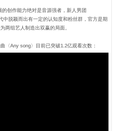
极强的创作能力绝对是音源强者，新人男团
新生代中脱颖而出有一定的认知度和粉丝群，官方是期
以为两组艺人制造出双赢的局面。
门曲〈Any song〉目前已突破1.2亿观看次数：