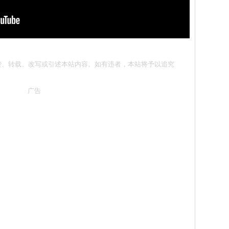
请勿抄袭、转载、改写或引述本站内容。如有违者，本站将予以追究
广告