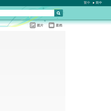
繁中
简中
图片
星档