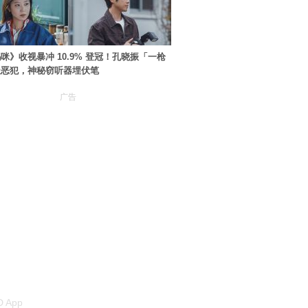
咪》收视暴冲 10.9% 登冠！孔晓振「一枪
极恶犯，神秘窃听器埋伏笔
广告
 App