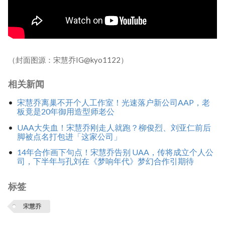
（封面图源：宋慧乔IG@kyo1122）
相关新闻
宋慧乔离巢不开个人工作室！光速落户新公司AAP，老
板竟是20年御用造型师老公
UAA大失血！宋慧乔刚走人就跑？柳俊烈、刘亚仁前后
脚被点名打包进「这家公司」
14年合作画下句点！宋慧乔告别 UAA，传将成立个人公
司，下半年与孔刘在《梦响年代》梦幻合作引期待
标签
宋慧乔