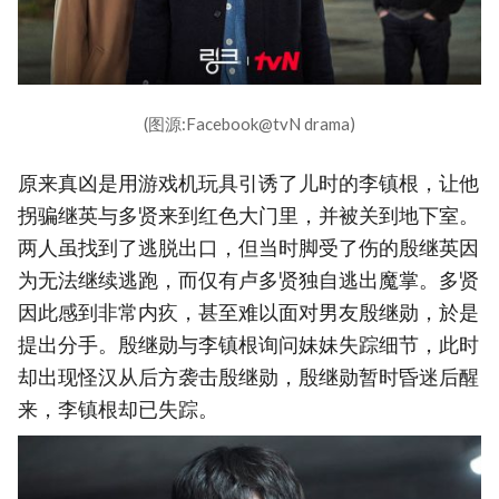
(图源:Facebook@tvN drama)
原来真凶是用游戏机玩具引诱了儿时的李镇根，让他
拐骗继英与多贤来到红色大门里，并被关到地下室。
两人虽找到了逃脱出口，但当时脚受了伤的殷继英因
为无法继续逃跑，而仅有卢多贤独自逃出魔掌。多贤
因此感到非常内疚，甚至难以面对男友殷继勋，於是
提出分手。殷继勋与李镇根询问妹妹失踪细节，此时
却出现怪汉从后方袭击殷继勋，殷继勋暂时昏迷后醒
来，李镇根却已失踪。