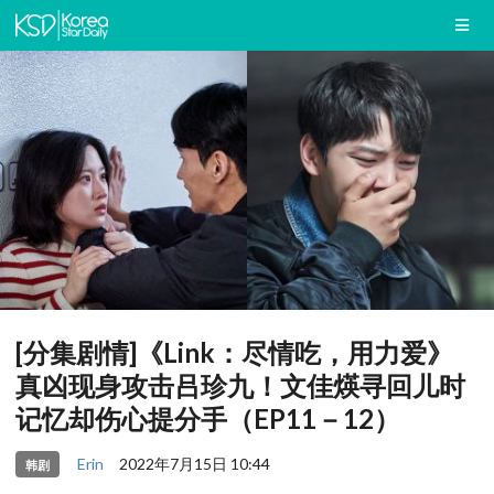
[分集剧情]《Link：尽情吃，用力爱》
真凶现身攻击吕珍九！文佳煐寻回儿时
记忆却伤心提分手（EP11－12）
Erin
2022年7月15日 10:44
韩剧