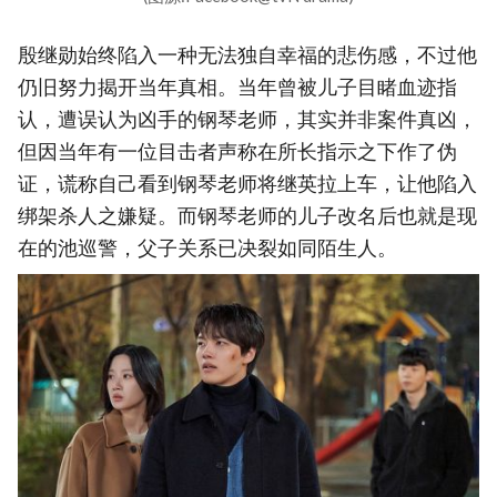
殷继勋始终陷入一种无法独自幸福的悲伤感，不过他
仍旧努力揭开当年真相。当年曾被儿子目睹血迹指
认，遭误认为凶手的钢琴老师，其实并非案件真凶，
但因当年有一位目击者声称在所长指示之下作了伪
证，谎称自己看到钢琴老师将继英拉上车，让他陷入
绑架杀人之嫌疑。而钢琴老师的儿子改名后也就是现
在的池巡警，父子关系已决裂如同陌生人。