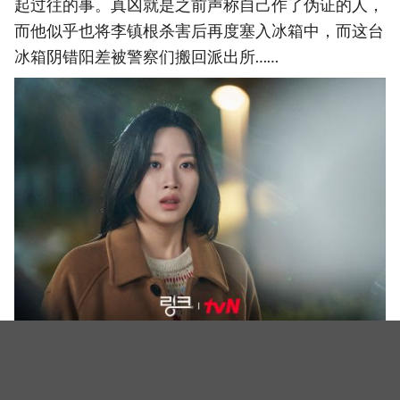
起过往的事。真凶就是之前声称自己作了伪证的人，
而他似乎也将李镇根杀害后再度塞入冰箱中，而这台
冰箱阴错阳差被警察们搬回派出所……
(图源:Facebook@tvN drama)
(封面图源:Facebook@tvN drama)