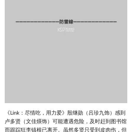
《Link：尽情吃，用力爱》殷继勋（吕珍九饰）感到
卢多贤（文佳煐饰）可能遭遇危险，及时赶到图书馆
而跟踪狂李镇根已离开。虽然多贤只受到皮肉伤，但