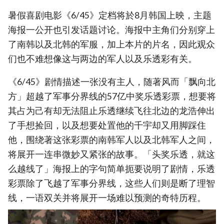
暑假喜剧电影《6/45》定档将於8月韩国上映，主题
海报一公开也引发话题讨论。海报中主角们分别穿上
了南韩以及北韩的军服，加上本片的片名，因此观众
们也不难想像这与两边的军人以及乐透彩有关。
《6/45》剧情描述一张没有主人，随著风而「飘向北
方」超越了军事分界线的57亿中奖乐透彩票，想要将
其占为己有却无法阻止乐透继续飞往北边的龙浩伸出
了手想捡回，以及想要处置他的千宇却又用脚踩住
他，围绕著这张彩票的南韩军人以及北韩军人之间，
将展开一连串微妙又紧张的故事。「头奖乐透，就这
么越线了」海报上的字句简单扼要说明了剧情，乐透
彩票除了飞越了军事分界线，这些人们则是断了理智
线，一语双关并将展开一场难以预测的奇特历程。