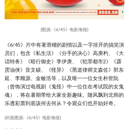
(图源:《6/45》电影海报)
《6/45》片中有著滑稽的剧情以及一字排开的搞笑演
员们，包含《私生活》《分手的决心》高庚杓、《大
话特务》《暗行御史》李伊庚、《犯罪都市2》《霹
雳油侠》音文硕、《怪异》《黑道律师文森佐》郭东
延、李顺源、金敏浩等，以及唯一一位女生朴世阮
（曾饰演过电视剧《鬼怪》中一位住在考试院的女鬼
魂），将在暑期带给大家全新趣味。随风飘到北韩的
乐透彩票到底该何去何从？令观众们也开始好奇。
(封面图源:《6/45》电影海报)