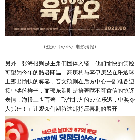
(图源:《6/45》电影海报)
另外一张海报则是主角们团体入镜，他们愉快的笑脸
可望为今年的酷暑降温，高庚杓与李伊庚坐在乐透球
上露出愉快的笑容，音文硕则在后方中心一副准备迎
接中奖的样子，而郭东延则是捂著嘴不可置信的惊讶
表情，海报上也写著「飞往北方的57亿乐透，中奖令
人抓狂！」让观众们期待这部抒压喜剧的展开。