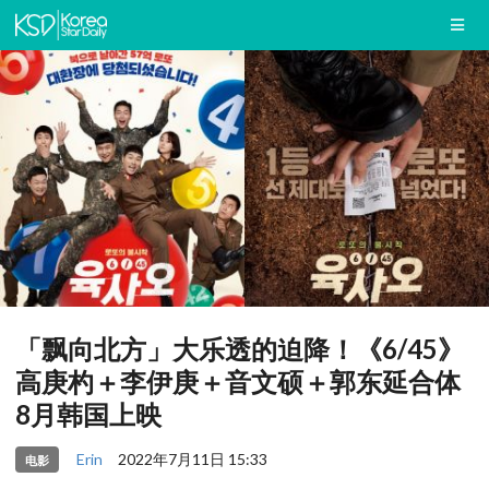
「飘向北方」大乐透的迫降！《6/45》
高庚杓＋李伊庚＋音文硕＋郭东延合体
8月韩国上映
Erin
2022年7月11日 15:33
电影