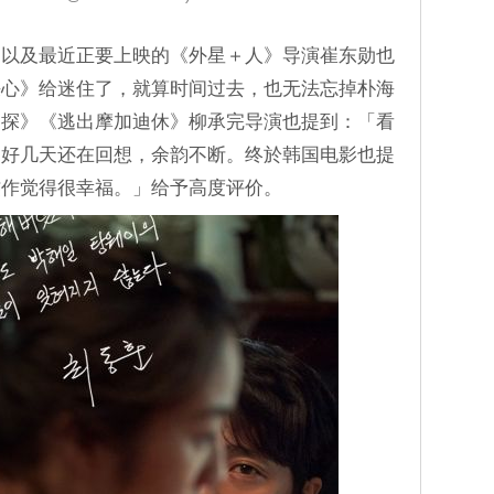
》以及最近正要上映的《外星＋人》导演崔东勋也
决心》给迷住了，就算时间过去，也无法忘掉朴海
神探》《逃出摩加迪休》柳承完导演也提到：「看
了好几天还在回想，余韵不断。终於韩国电影也提
杰作觉得很幸福。」给予高度评价。