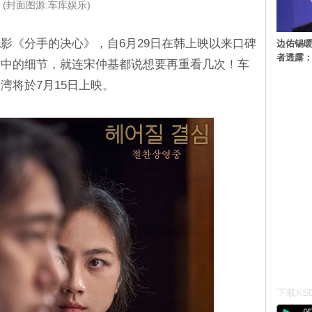
(封面图源:车库娱乐)
影《分手的决心》，自6月29日在韩上映以来口碑
边佑锡
者透露
情中的细节，就连宋仲基都说想要再重看几次！车
湾将於7月15日上映。
下载KSD