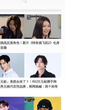
广告
挑战反派角色！新片《特务搞飞机2》化身
团首脑
元彬」竟然合体了？！RIIZE元彬携手韩
美男元斌代言同品牌，韩网疯喊：两个帅哥