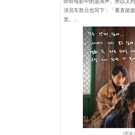
听听电影中的波涛声。所以又到
演员车胜元也写下：「看直挺
觉。」
(图源: