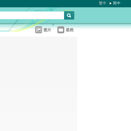
繁中
简中
图片
星档