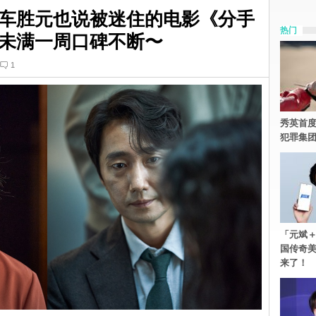
车胜元也说被迷住的电影《分手
热门
未满一周口碑不断〜
1
秀英首度
犯罪集
「元斌＋
国传奇
来了！