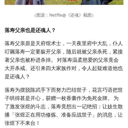
（图源：Netflix@《还魂》截图）
落寿父亲也是还魂人？
落寿父亲原是天府馆术士，一天夜里府中大乱，仆人
叮嘱落寿一定要躲开父亲，随后就被父亲杀死，紧接
著父亲也被朴进杀掉。 对落寿温柔慈爱的父亲竟会
大开杀戒、还引来四大家族作对，令人起疑难道他也
是还魂人？
落寿为摆脱陈武手下而努力巴结世子，花言巧语把世
子哄得甚是开心，获赠一枚香囊作为免死金牌。 为
了激发张煜的斗志，落寿竟想出一记绝招：让妓生散
播「张煜正在用功修炼、准备应战世子」的消息，让
张煜下不来台！