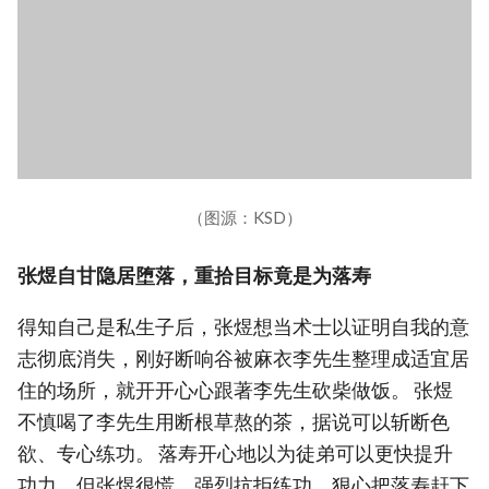
（图源：KSD）
张煜自甘隐居堕落，重拾目标竟是为落寿
得知自己是私生子后，张煜想当术士以证明自我的意
志彻底消失，刚好断响谷被麻衣李先生整理成适宜居
住的场所，就开开心心跟著李先生砍柴做饭。 张煜
不慎喝了李先生用断根草熬的茶，据说可以斩断色
欲、专心练功。 落寿开心地以为徒弟可以更快提升
功力，但张煜很慌、强烈抗拒练功，狠心把落寿赶下