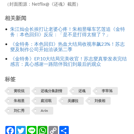
（封面图源：Netflix@《还魂》截图）
相关新闻
朱江灿会长挨打让老婆心疼！朱相昱曝车艺莲追《金特
务：本色回归》反应：「是不是打得太狠了？」
《金特务：本色回归》热血大结局收视率飙23%！苏志
燮及制作公司开始洽谈第二季
《金特务》EP.10大结局完美收官！苏志燮真挚发表完结
感言：真心感谢一路陪伴我们到最后的观众
标签
黄旼炫
还魂分集剧情
还魂
李宰旭
朱相昱
庭沼珉
吴娜拉
刘俊相
刘仁秀
Arin
Facebook
Twitter
Line
WhatsApp
Copy
分
Link
享