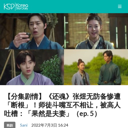
【分集剧情】《还魂》张煜无防备惨遭
「断根」！师徒斗嘴互不相让，被高人
吐槽：「果然是夫妻」（ep. 5）
Sani
2022年7月3日 16:24
韩剧