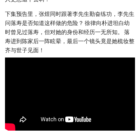
下集预告里，张煜同时跟著李先生勤奋练功，李先生
问落寿是否知道这样做的危险？ 徐律向朴进坦白幼
时曾见过落寿，但对她的身份和经历一无所知。 落
寿进到陈家后一阵眩晕，最后一个镜头竟是她梳妆整
齐与世子见面！