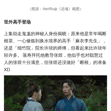
（图源：Netflix@《还魂》截图）
世外高手登场
上集劫走鬼尨的神秘人身份揭晓：原来他是常年喝断
根茶、一心修炼到换水境界的高手「麻衣李先生」，
还是「细竹院」院长许琰的师傅，但看起来比许琰年
轻许多。 落寿拜托他教导张煜，他似乎也对聪慧过
人的张煜十分满意，但张煜还没做好「断根」的准备
XD