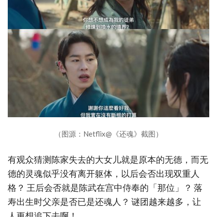
（图源：Netflix@《还魂》截图）
有观众猜测陈家失去的大女儿就是原本的无德，而无
德的灵魂似乎没有离开躯体，以后会否出现双重人
格？ 王后会否就是陈武在宫中侍奉的「那位」？ 落
寿出生时父亲是否已是还魂人？ 谜团越来越多，让
人更想追下去啊！