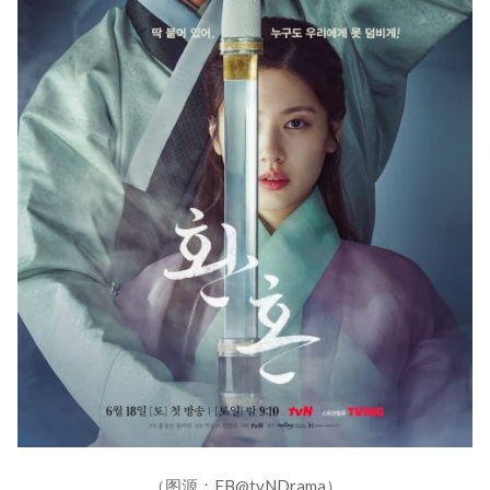
（图源：FB@tvNDrama）