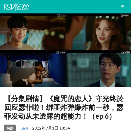
【分集剧情】《魔咒的恋人》守光终於
回应瑟菲啦！绑匪炸弹爆炸前一秒，瑟
菲发动从未透露的超能力！（ep.6）
Sani
2022年7月1日 18:34
韩剧