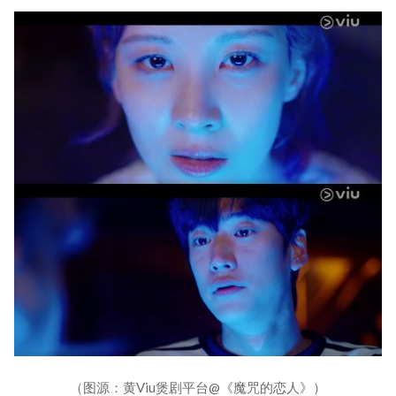
（图源：黄Viu煲剧平台@《魔咒的恋人》）