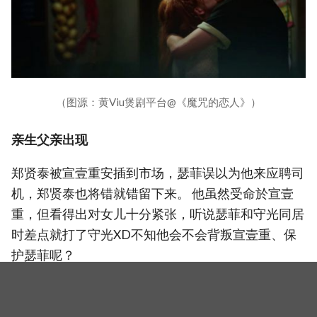
（图源：黄Viu煲剧平台@《魔咒的恋人》）
亲生父亲出现
郑贤泰被宣壹重安插到市场，瑟菲误以为他来应聘司
机，郑贤泰也将错就错留下来。 他虽然受命於宣壹
重，但看得出对女儿十分紧张，听说瑟菲和守光同居
时差点就打了守光XD不知他会不会背叛宣壹重、保
护瑟菲呢？