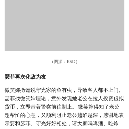
（图源：KSD）
瑟菲再次化敌为友
微笑婶撒谎说守光家的鱼有虫，导致客人都不上门。
瑟菲找微笑婶理论，意外发现她老公在拉人投资虚拟
货币，立即带著警察前往制止。 微笑婶得知了老公
想帮忙的心意，又顺利阻止老公越陷越深，感谢地表
示要和瑟菲、守光好好相处，请大家喝啤酒、吃炸