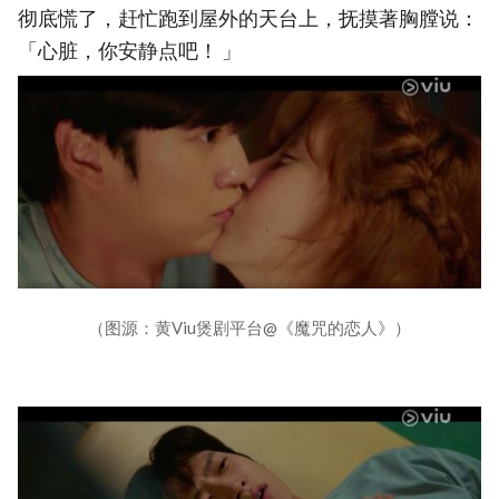
彻底慌了，赶忙跑到屋外的天台上，抚摸著胸膛说：
「心脏，你安静点吧！ 」
（图源：黄Viu煲剧平台@《魔咒的恋人》）