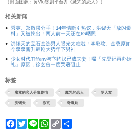
（封面图源：黄Viu煲剧平台@《魔咒的恋人》）
相关新闻
秀英、郑敬淏分手！14年情断引热议，洪锡天「放闪爆
料」又被挖出！两人前一天还在IG晒照...
洪锡天的宝石盒选男人眼光太准啦！李彩玟、金载原如
今双双晋升韩剧大势年下男神
少女时代Tiffany与卞约汉已成夫妻！曝「先登记再办婚
礼」原因，徐玄曾一度哭著阻止
标签
魔咒的恋人分集剧情
魔咒的恋人
罗人友
洪锡天
徐玄
奇道勋
Facebook
Twitter
Line
WhatsApp
Copy
分
Link
享