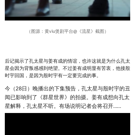
（图源：黄viu煲剧平台@《流星》截图）
后记揭示了孔太星与姜有成的情谊，也许这就是为什么孔太
星会因为背叛感感到绝望。不过姜有成明显有苦衷，他接殷
时宇回国，是因为殷时宇有一定要完成的事。
今（28日）晚播出的下集预告，孔太星与殷时宇的丑
闻已影响到了《群星世界》的拍摄。姜有成想向孔太
星解释，孔太星不听。有场说明记者会将召开……