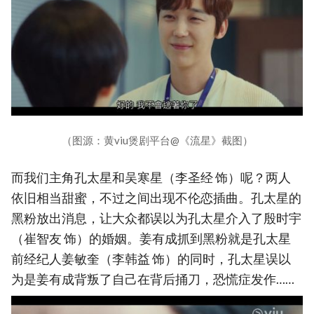
（图源：黄viu煲剧平台@《流星》截图）
而我们主角孔太星和吴寒星（李圣经 饰）呢？两人
依旧相当甜蜜，不过之间出现不伦恋插曲。孔太星的
黑粉放出消息，让大众都误以为孔太星介入了殷时宇
（崔智友 饰）的婚姻。姜有成抓到黑粉就是孔太星
前经纪人姜敏奎（李韩益 饰）的同时，孔太星误以
为是姜有成背叛了自己在背后捅刀，恐慌症发作……