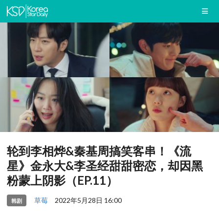
轮到李相烨&秦基周搞笑客串！《流
星》金永大&李圣经甜甜密恋，却因黑
粉蒙上阴影（EP.11）
草莓
2022年5月28日 16:00
韩剧