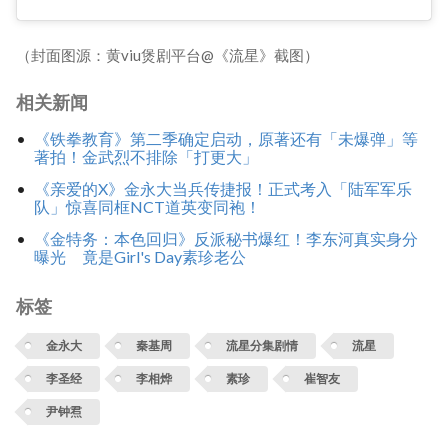
（封面图源：黄viu煲剧平台@《流星》截图）
相关新闻
《铁拳教育》第二季确定启动，原著还有「未爆弹」等
著拍！金武烈不排除「打更大」
《亲爱的X》金永大当兵传捷报！正式考入「陆军军乐
队」惊喜同框NCT道英变同袍！
《金特务：本色回归》反派秘书爆红！李东河真实身分
曝光 竟是Girl's Day素珍老公
标签
金永大
秦基周
流星分集剧情
流星
李圣经
李相烨
素珍
崔智友
尹钟焄