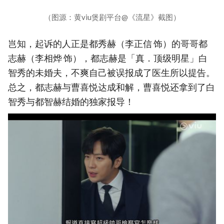
（图源：黄viu煲剧平台@《流星》截图）
岂知，起诉的人正是都秀赫（李正信 饰）的哥哥都
志赫（李相烨 饰），都志赫是「真．顶级明星」白
智秀的未婚夫，不爽自己被误报成了医生所以提告。
总之，都志赫与曹喜悦达成和解，曹喜悦还拿到了白
智秀与都智赫结婚的独家报导！