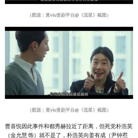
（图源：黄viu煲剧平台@《流星》截图）
（图源：黄viu煲剧平台@《流星》截图）
曹喜悦因此事件和都秀赫拉近了距离，但死党朴浩英
（金允慧 饰）就不是了，朴浩英向姜有成（尹钟焄