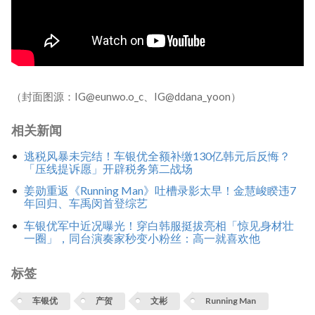
（封面图源：IG@eunwo.o_c、IG@ddana_yoon）
相关新闻
逃税风暴未完结！车银优全额补缴130亿韩元后反悔？
「压线提诉愿」开辟税务第二战场
姜勋重返《Running Man》吐槽录影太早！金慧峻睽违7
年回归、车禹闵首登综艺
车银优军中近况曝光！穿白韩服挺拔亮相「惊见身材壮
一圈」，同台演奏家秒变小粉丝：高一就喜欢他
标签
车银优
产贺
文彬
Running Man