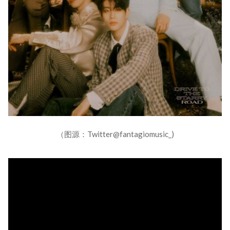
（图源：Twitter@fantagiomusic_)