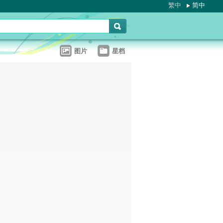
繁中
简中
图片
星档