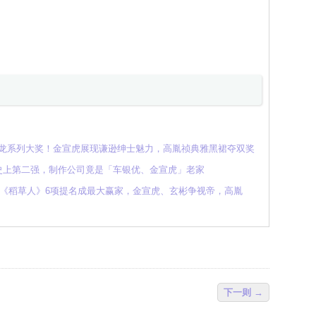
青龙系列大奖！金宣虎展现谦逊绅士魅力，高胤祯典雅黑裙夺双奖
S史上第二强，制作公司竟是「车银优、金宣虎」老家
《稻草人》6项提名成最大赢家，金宣虎、玄彬争视帝，高胤
下一则 →