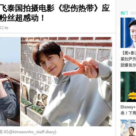
飞泰国拍摄电影《悲伤热带》应
热门
粉丝超感动！
55
【图+影
紧扣尹升
甜爆首
Disn
表！下
IG@kimseonho_staff.diary)