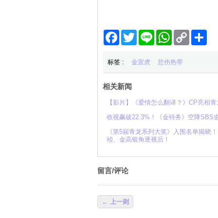
Facebook
Twitter
Line
WhatsApp
Copy
分
Link
享
标签 :
金宣虎
悲伤热带
相关新闻
【影片】《爱情怎么翻译？》CP亮相
收视飙破22.3%！《金特务》空降SB
《第5届青龙系列大奖》入围名单揭晓！
祯、金高银角逐视后！
留言/评论
← 上一则