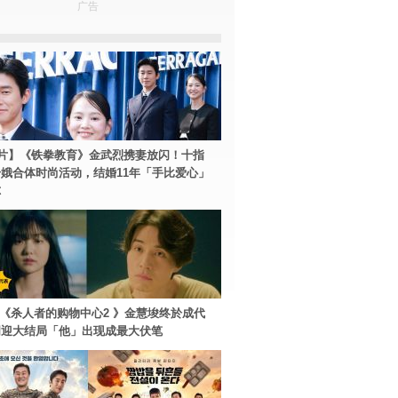
广告
片】《铁拳教育》金武烈携妻放闪！十指
娥合体时尚活动，结婚11年「手比爱心」
尔
ey+《杀人者的购物中心2 》金慧埈终於成代
周迎大结局「他」出现成最大伏笔