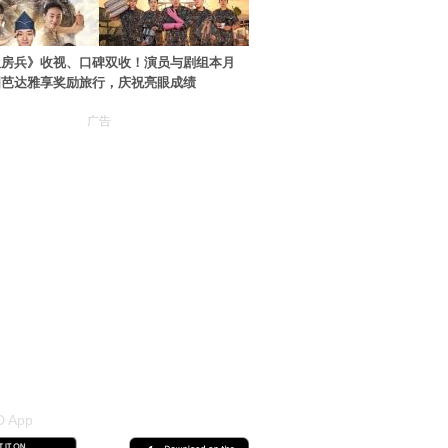
伙房兵》收视、口碑双收！演员与剧组本月
国芭达雅享奖励旅行，庆祝亮眼成绩
广告
 App