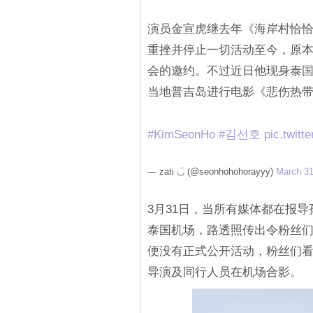
演员金宣虎继去年《海岸村恰
重挫并停止一切活动至今，原
会的邀约。不过近日他现身泰国
当地普吉岛进行电影《悲伤热
#KimSeonHo
#김선호
pic.twit
— zati ◡̈ (@seonhohohorayyy)
March 31
3月31日，当所有媒体都在报
泰国机场，路透照传出令粉丝
便没有正式公开活动，粉丝们
导演及同行人员在机场合影。