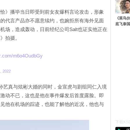
恰恰》播毕当日即受到前女友爆料言论攻击，形象
《菜鸟
本的代言产品亦不愿意续约，也婉拒所有海外见面
底飞泰
机场，造成轰动，日前经纪公司Salt也证实他正在
带》拍摄。
ter.com/m6o4OudbGy
, 2022
导孙艺真与炫彬大婚的同时，金宣虎与剧组同仁入境
们激动不已，这也是他在事件爆发后首度露脸。即
看见他在机场的踪迹，也能了解他的近况，他也与
下载KSD