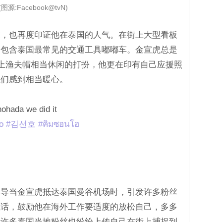
(图源:Facebook@tvN)
虎，也再度印证他在泰国的人气。在街上大型看板
，包含泰国最常见的交通工具嘟嘟车。金宣虎总是
上渔夫帽相当休闲的打扮，他更在印有自己应援照
丝们感到相当暖心。
ohada we did it
o
#김선호
#คิมซอนโฮ
》亦报导当金宣虎抵达泰国曼谷机场时，引发许多粉丝
喊话，鼓励他在海外工作要适度的放松自己，多多
。许多泰国当地粉丝也纷纷上传自己在街上捕捉到