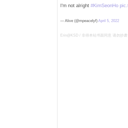
I'm not alright
#KimSeonHo
pic
— Alive (@mpeacelyf)
April 5, 2022
Erin@KSD / 非得本站书面同意 