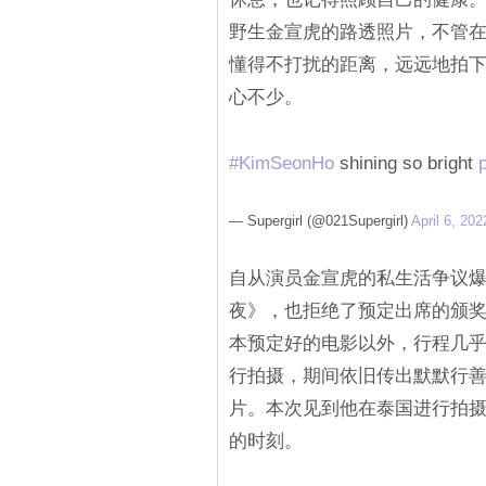
野生金宣虎的路透照片，不管
懂得不打扰的距离，远远地拍
心不少。
#KimSeonHo
shining so bright
— Supergirl (@021Supergirl)
April 6, 202
自从演员金宣虎的私生活争议
夜》，也拒绝了预定出席的颁
本预定好的电影以外，行程几
行拍摄，期间依旧传出默默行
片。本次见到他在泰国进行拍
的时刻。