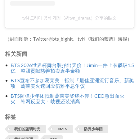
tvN 드라마 공식 계정（@tvn_drama）分享的貼文
（封面图源：Twitter@bts_bighit、tvN《我们的蓝调》海报）
相关新闻
BTS 2026世界杯舞台装拍出天价！Jimin一件上衣飙破1.5
亿，整团贡献慈善拍卖近半金额
BTS宣布不参加葛莱美！抵制「最佳亚洲流行音乐」新奖
项 葛莱美火速回应仍难平息争议
BTS防弹少年团抵制葛莱美奖烧不停！CEO急出面灭
火，韩网反应大：歧视还装清高
标签
我们的蓝调时光
JIMIN
防弹少年团