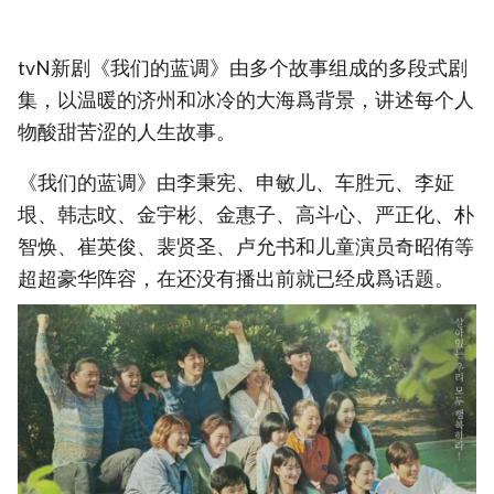
tvN新剧《我们的蓝调》由多个故事组成的多段式剧
集，以温暖的济州和冰冷的大海爲背景，讲述每个人
物酸甜苦涩的人生故事。
《我们的蓝调》由李秉宪、申敏儿、车胜元、李姃
垠、韩志旼、金宇彬、金惠子、高斗心、严正化、朴
智焕、崔英俊、裴贤圣、卢允书和儿童演员奇昭侑等
超超豪华阵容，在还没有播出前就已经成爲话题。