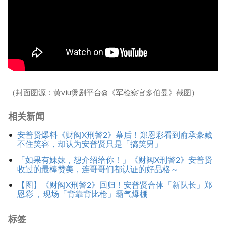
（封面图源：黄viu煲剧平台@《军检察官多伯曼》截图）
相关新闻
安普贤爆料《财阀X刑警2》幕后！郑恩彩看到俞承豪藏
不住笑容，却认为安普贤只是「搞笑男」
「如果有妹妹，想介绍给你！」《财阀X刑警2》安普贤
收过的最棒赞美，连哥哥们都认证的好品格～
【图】《财阀X刑警2》回归！安普贤合体「新队长」郑
恩彩 ，现场「背靠背比枪」霸气爆棚
标签