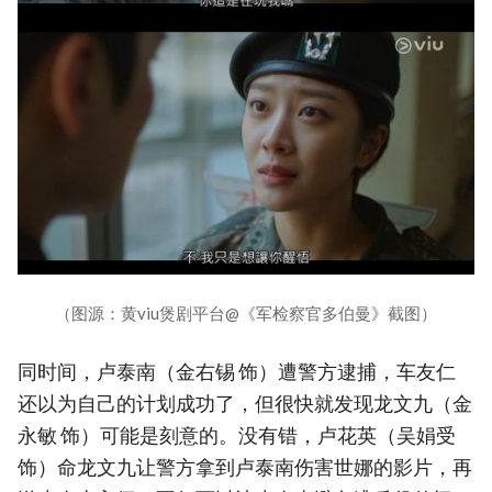
（图源：黄viu煲剧平台@《军检察官多伯曼》截图）
同时间，卢泰南（金右锡 饰）遭警方逮捕，车友仁
还以为自己的计划成功了，但很快就发现龙文九（金
永敏 饰）可能是刻意的。没有错，卢花英（吴娟受
饰）命龙文九让警方拿到卢泰南伤害世娜的影片，再