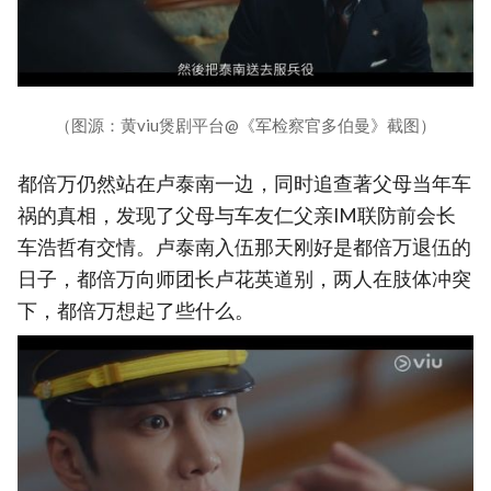
（图源：黄viu煲剧平台@《军检察官多伯曼》截图）
都倍万仍然站在卢泰南一边，同时追查著父母当年车
祸的真相，发现了父母与车友仁父亲IM联防前会长
车浩哲有交情。卢泰南入伍那天刚好是都倍万退伍的
日子，都倍万向师团长卢花英道别，两人在肢体冲突
下，都倍万想起了些什么。