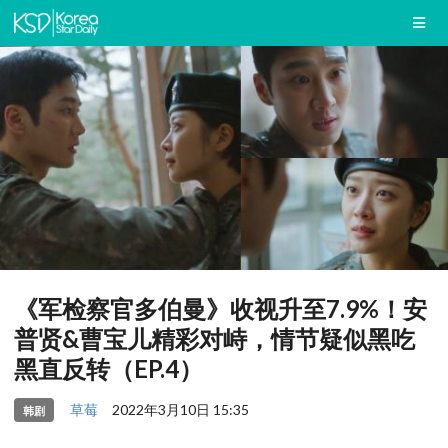
《军检察官多伯曼》收视升至7.9%！安
普贤&曹宝儿精彩对峙，情节疑似黑吃
黑直反转（EP.4）
草莓
2022年3月10日 15:35
韩剧