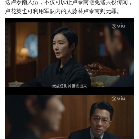
送卢泰南入伍，不仅可以让卢泰南避免逃兵役传闻，
卢花英也可利用军队内的人脉替卢泰南判无罪。