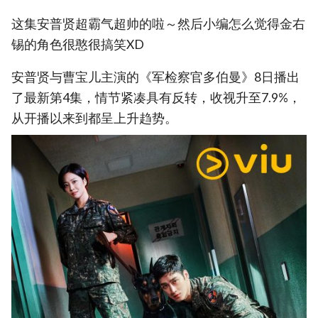
这集安普贤超霸气超帅的啦～然后小编怎么觉得金右
锡的角色很憨很搞笑XD
安普贤与曹宝儿主演的《军检察官多伯曼》8日播出
了最新第4集，情节紧凑具有反转，收视升至7.9%，
从开播以来到都呈上升趋势。