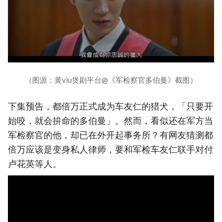
（图源：黄viu煲剧平台@《军检察官多伯曼》截图）
下集预告，都倍万正式成为车友仁的猎犬，「只要开
始咬，就会拚命的多伯曼」。然而，看似还在军方当
军检察官的他，却已在外开起事务所？有网友猜测都
倍万应该是变身私人律师，要和军检车友仁联手对付
卢花英等人。