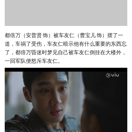
都倍万（安普贤 饰）被车友仁（曹宝儿 饰）摆了一
道，车祸了受伤，车友仁暗示他有什么重要的东西忘
了，都倍万昏迷时梦见自己被车友仁倒挂在大楼外，
一回军队便怒斥车友仁。