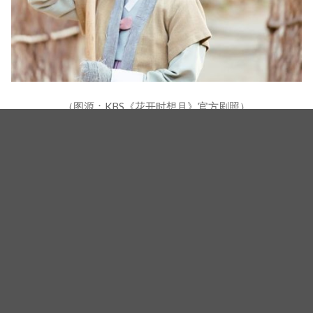
（图源：KBS《花开时想月》官方剧照）
（封面图源：tvN《我的室友是九尾狐》、IG@hyeri_0609）
相关新闻
满屏都是「复仇剧」它偏要慢慢来！黄寅烨&惠利《给你
梦想》熬15年才重逢，观众：这才是大人的恋爱
《给你梦想》15年初恋重逢粉红泡泡满泻！黄寅烨李惠
利盼夺「最佳情侣奖」 壁咚画面极撩人
黄寅烨、惠利主演Viu原创韩剧《给你梦想》清新开播！
长大后霸气壁咚追妻，「攻守反转」宿命感拉满！