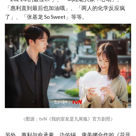
「惠利直到最后也加油哦」、「两人的化学反应疯
了」、「张基龙 So Sweet」等等。
（图源：tvN《我的室友是九尾狐》官方剧照）
另外，惠利与俞承豪、边佑锡、康美娜合作的《花开