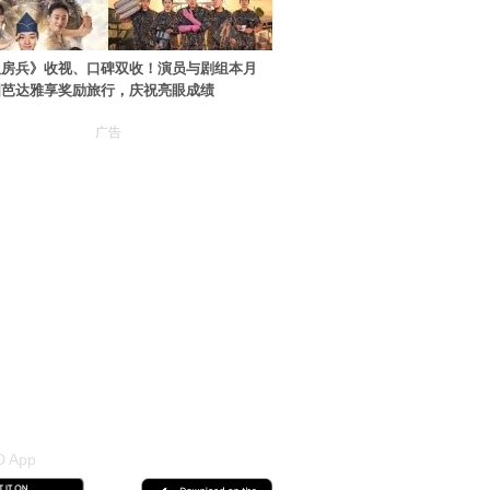
伙房兵》收视、口碑双收！演员与剧组本月
国芭达雅享奖励旅行，庆祝亮眼成绩
广告
 App