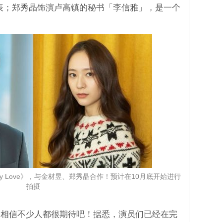
司代表；郑秀晶饰演卢高镇的秘书「李信雅」，是一个
azy Love》，与金材昱、郑秀晶合作！预计在10月底开始进行
拍摄
，相信不少人都很期待吧！据悉，演员们已经在完