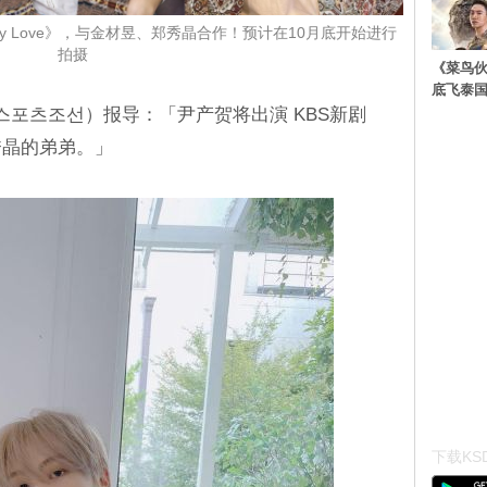
azy Love》，与金材昱、郑秀晶合作！预计在10月底开始进行
拍摄
《菜鸟
底飞泰
스포츠조선）报导：「尹产贺将出演 KBS新剧
郑秀晶的弟弟。」
下载KSD