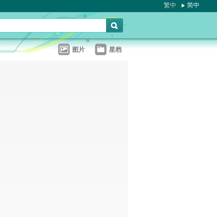
繁中
简中
图片
星档