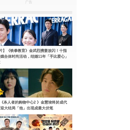
广告
片】《铁拳教育》金武烈携妻放闪！十指
娥合体时尚活动，结婚11年「手比爱心」
尔
ey+《杀人者的购物中心2 》金慧埈终於成代
周迎大结局「他」出现成最大伏笔