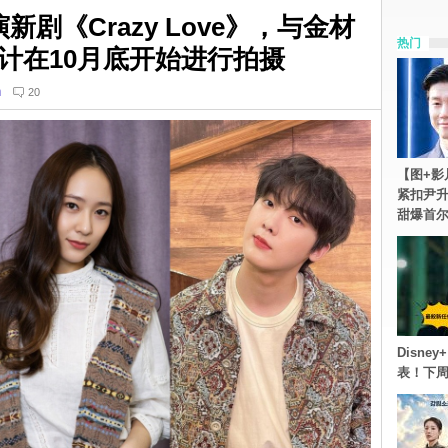
新剧《Crazy Love》，与金材
热门
计在10月底开始进行拍摄
n
20
【图+影
紧扣尹升
甜爆首
Disn
表！下