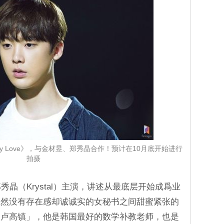
azy Love》，与金材昱、郑秀晶合作！预计在10月底开始进行
拍摄
、郑秀晶（Krystal）主演，讲述从最底层开始成爲业
虽然没有存在感却诚诚实的女秘书之间甜蜜紧张的
「卢高镇」，他是韩国最好的数学补教老师，也是