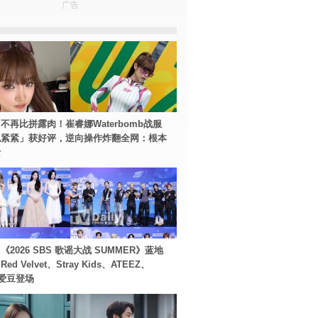
广告
不再比拼露肉！崔睿娜Waterbomb战服
包紧紧」获好评，逆向操作炸翻全网：根本
士
2026 SBS 歌谣大战 SUMMER》蓝地
d Velvet、Stray Kids、ATEEZ、
等爱豆登场