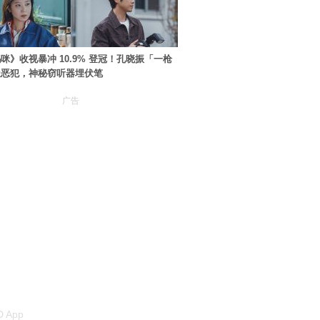
咪》收视暴冲 10.9% 登冠！孔晓振「一枪
极恶犯，神秘窃听器埋伏笔
广告
 App