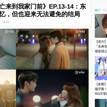
来到我家门前》EP.13-14：东
热门
忆，但也迎来无法避免的结局
13
【有片】
「全身
福音战
【多图】《
毯开跑！Re
RIIZE