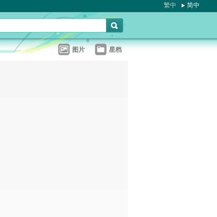
繁中
简中
图片
星档