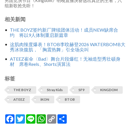
男团竞演节目《Kingdom》明晚直播决赛选出真正的王者，六
组新歌抢先听！
相关新闻
THE BOYZ签约新厂牌续团体活动！成员NEW缺席合
约 将以9人体制重启新篇章
这肌肉辣度爆表！BTOB李旼赫登2026 WATERBOMB大
秀冰块腹肌，「胸震热舞」引全场尖叫
ATEEZ崔伞〈Bad〉舞台片段爆红！无袖造型秀壮硕身
材 席卷Reels、Shorts演算法
标签
THE BOYZ
Stray Kids
SF9
KINGDOM
ATEEZ
iKON
BTOB
Facebook
Twitter
Line
WhatsApp
Copy
分
Link
享