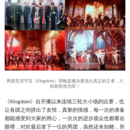
男团竞演节目《Kingdom》明晚直播决赛选出真正的王者，六
组新歌抢先听！
《Kingdom》自开播以来连续三轮大小场的比赛，也
让各团之间拼出了友情，真挚的情感，每一次的准备
都能感受到大家的用心，一次次的进步观众也都看在
眼哩，对於最后拿下一位的男团，虽然还未知晓，所