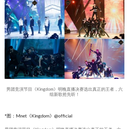
男团竞演节目《Kingdom》明晚直播决赛选出真正的王者，六
组新歌抢先听！
*图：Mnet《Kingdom》@official