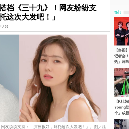
搭档《三十九》！网友纷纷支
热门
托这次大发吧！」
35
【多图】S
记者会
热」炸
【K社韩
Youn
个」成
！网友纷纷支持：「演技很好，拜托这次大发吧！」。图／延