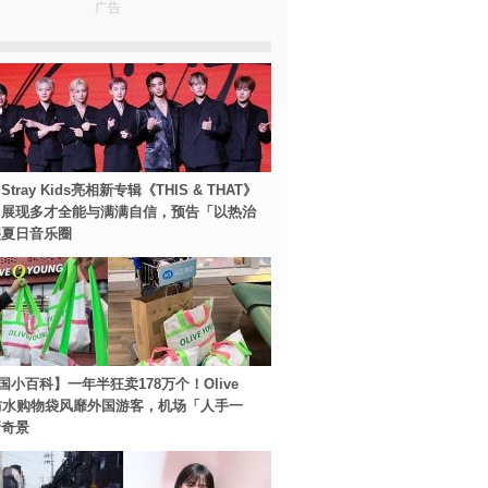
广告
tray Kids亮相新专辑《THIS & THAT》
！展现多才全能与满满自信，预告「以热治
裂夏日音乐圈
国小百科】一年半狂卖178万个！Olive
g防水购物袋风靡外国游客，机场「人手一
新奇景