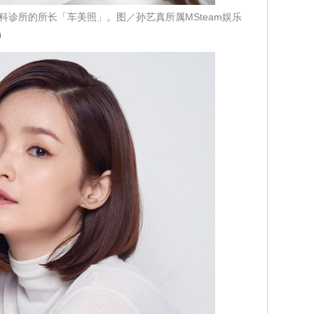
科诊所的所长「车美照」。图／孙艺真所属MSteam娱乐
）