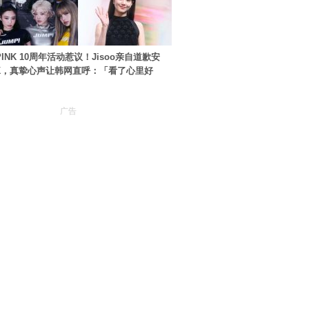
PINK 10周年活动惹议！Jisoo亲自道歉安
NK，真挚心声让韩网直呼：「看了心里好
广告