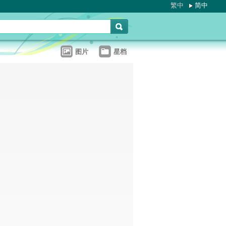
繁中
简中
图片
星档