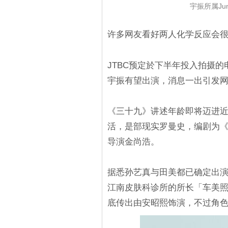
宇振所属Ju
许多网友看好两人化学反应会
JTBC预定於下半年投入拍摄
宇振有望出演，消息一出引发
《三十九》讲述年龄即将迈进
活，是部现实罗曼史，编剧为《男
导演金尚浩。
据悉孙艺真与田美都已确定出
江南皮肤科诊所的所长「车美照
底传出由安昭熙饰演，不过角