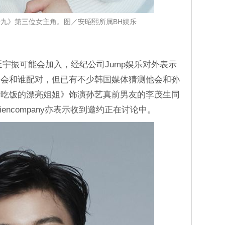
九》第三位女主角。图／安昭熙所属BH娱乐
延宇振可能会加入，经纪公司Jump娱乐对外表示
露会和谁配对，但已有不少韩国媒体猜测他会和孙
请吃饭的漂亮姐姐》饰演孙艺真前男友的李茂生同
encompany亦表示收到邀约正在讨论中。