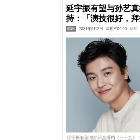
延宇振有望与孙艺真
持：「演技很好，拜
韩剧
2021年6月2日 星期三09:00
草莓
延宇振有望与孙艺真搭档《三十九》