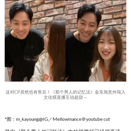
这对CP居然也有售后！《那个男人的记忆法》金东旭意外闯入
文佳煐直播互动超甜～
*图：m_kayoung@IG／Mellowmance＠youtube cut