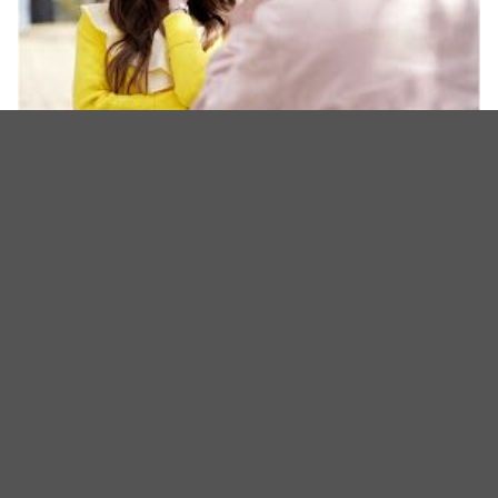
这对CP居然也有售后！《那个男人的记忆法》金东旭意外闯入
文佳煐直播互动超甜～