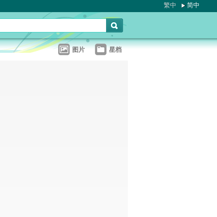
繁中
简中
图片
星档