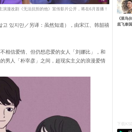
主演漫改剧《无法抗拒的他》宣传影片公开，将在6月首播！
《菜鸟
底飞泰
（알고 있지만／另译：虽然知道），由宋江、韩韶禧
使不相信爱情、但仍想恋爱的女人「刘娜比」，和
昧的男人「朴宰彦」之间，超现实主义的浪漫爱情
下载KSD