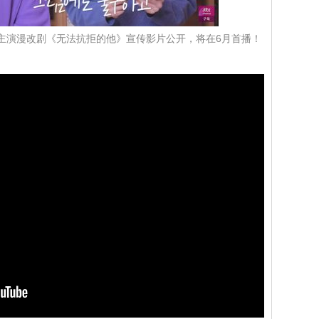
主演漫改剧《无法抗拒的他》宣传影片公开，将在6月首播！