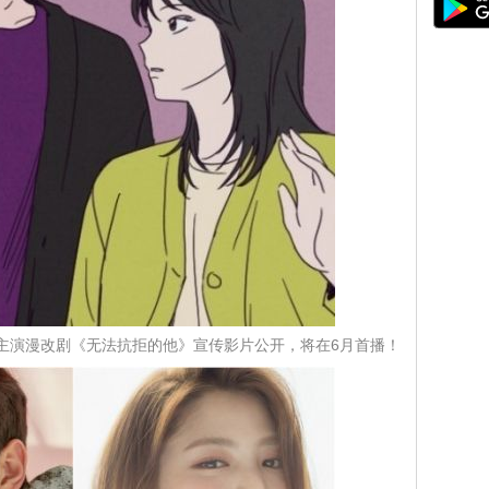
主演漫改剧《无法抗拒的他》宣传影片公开，将在6月首播！