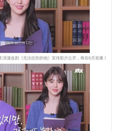
主演漫改剧《无法抗拒的他》宣传影片公开，将在6月首播！