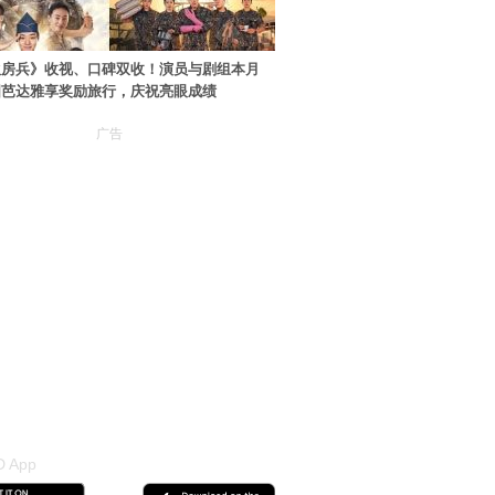
伙房兵》收视、口碑双收！演员与剧组本月
国芭达雅享奖励旅行，庆祝亮眼成绩
广告
 App