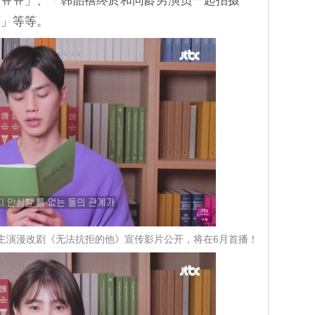
ㅠㅠㅠ」、「韩韶禧终於和同龄男演员一起拍摄
啊」等等。
主演漫改剧《无法抗拒的他》宣传影片公开，将在6月首播！