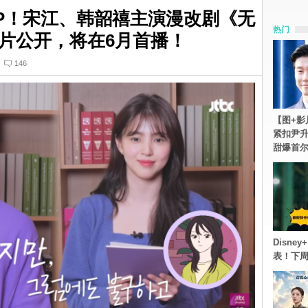
P！宋江、韩韶禧主演漫改剧《无
热门
片公开，将在6月首播！
146
【图+影
紧扣尹升
甜爆首
Disn
表！下