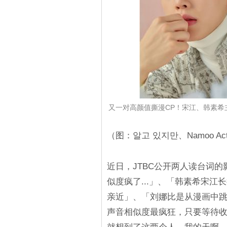
又一对高颜值撕漫CP！宋江、韩素希
（图：알고 있지만、Namoo Act
近日，JTBC公开两人读台词
似度疯了...」、「韩素希宋
亲近」、「刘娜比是从漫画中跳
声音相似度最疯狂，只要等待