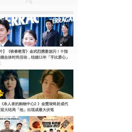
广告
片】《铁拳教育》金武烈携妻放闪！十指
娥合体时尚活动，结婚11年「手比爱心」
尔
ey+《杀人者的购物中心2 》金慧埈终於成代
周迎大结局「他」出现成最大伏笔