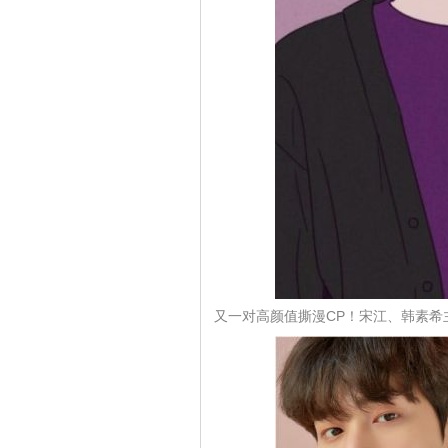
又一对高颜值撕漫CP！宋江、韩素希