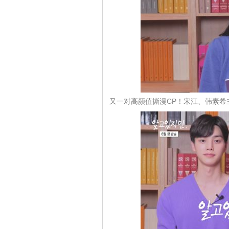
又一对高颜值撕漫CP！宋江、韩素希