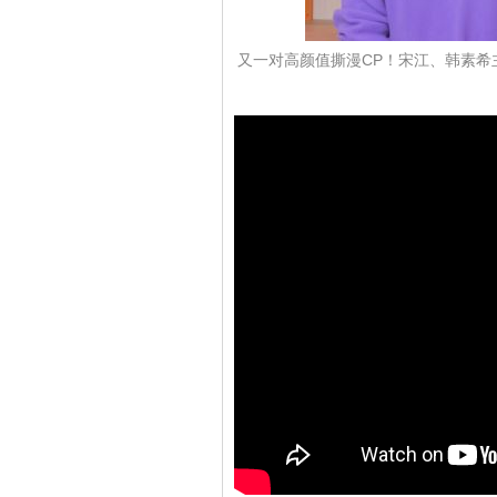
又一对高颜值撕漫CP！宋江、韩素希