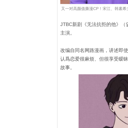
又一对高颜值撕漫CP！宋江、韩素希
JTBC新剧《无法抗拒的他》
主演。
改编自同名网路漫画，讲述即
认爲恋爱很麻烦、但很享受暧
故事。