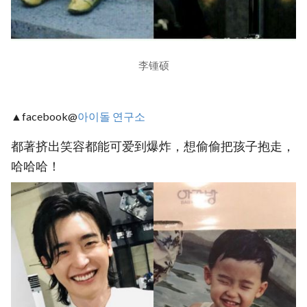
李锺硕
▲facebook@
아이돌 연구소
都著挤出笑容都能可爱到爆炸，想偷偷把孩子抱走，
哈哈哈！