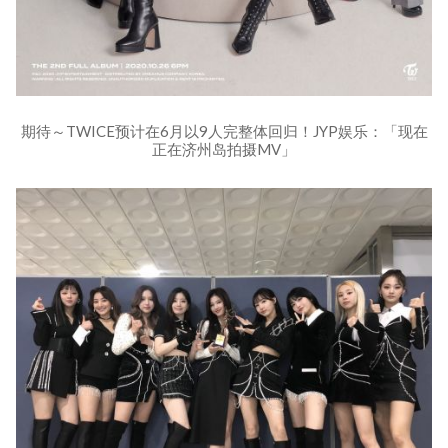
期待～TWICE预计在6月以9人完整体回归！JYP娱乐：「现在
正在济州岛拍摄MV」