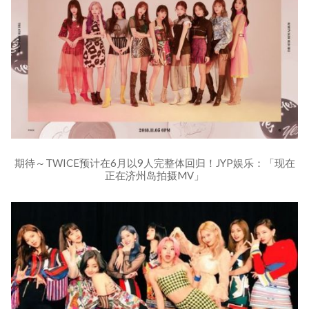
期待～TWICE预计在6月以9人完整体回归！JYP娱乐：「现在
正在济州岛拍摄MV」