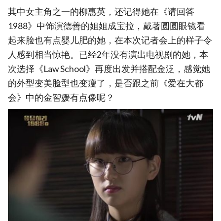
其中女主角之一的柳惠英，还记得她在《请回答
1988》中饰演德善的姐姐成宝拉，戴著圆圆眼镜看
起来脸也有点婴儿肥的她，在本次记者会上的样子令
人感到相当惊艳。已经2年没有演出电视剧的她，本
次选择《Law School》再度出发并搭配金泛，感觉她
的外型变美脸型也变瘦了，是否跟之前《爱在大都
会》中的金智媛有点像呢？