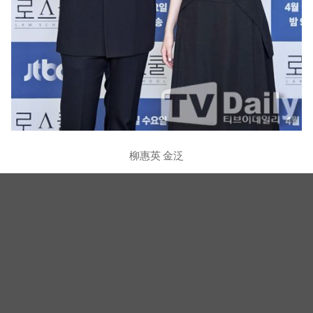
柳惠英 金泛
照片：TVDaily
柳惠英 金智媛
相关新闻
《请回答1988》CP私下竟是16年好友！柳惠英、高庚杓
《我独自生活》预告公开，暖心互动掀回忆杀