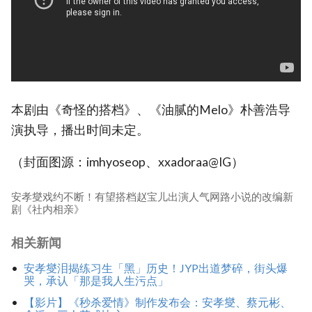
本剧由《奇怪的搭档》、《油腻的Melo》朴善浩导
演执导，播出时间未定。
（封面图源：imhyoseop、xxadoraa@IG）
安孝燮戏约不断！有望搭档赵宝儿出演人气网路小说的改编新
剧《社内相亲》
相关新闻
安孝燮泪揭练习生「黑」历史！JYP出道梦碎，街头爆
哭，承认「那是我人生污点」
【影片】《秒杀爱情》制作发布会：安孝燮、蔡元彬、