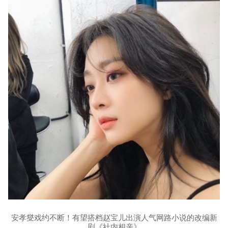
安孝燮戏约不断！有望搭档赵宝儿出演人气网路小说的改编新
剧《社内相亲》