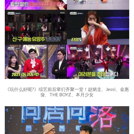
《玩什么好呢?》综艺前后辈们齐聚一堂！赵炳圭、Jessi、金惠
奫、THE BOYZ、本月少女