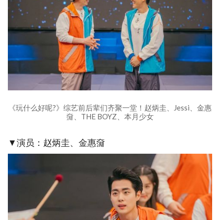
《玩什么好呢?》综艺前后辈们齐聚一堂！赵炳圭、Jessi、金惠
奫、THE BOYZ、本月少女
▼演员：赵炳圭、金惠奫