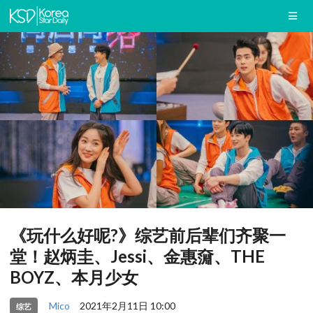
《玩什么好呢?》综艺前后辈们齐聚一
堂！赵炳圭、Jessi、金惠奫、THE
BOYZ、本月少女
Mico
2021年2月11日 10:00
综艺