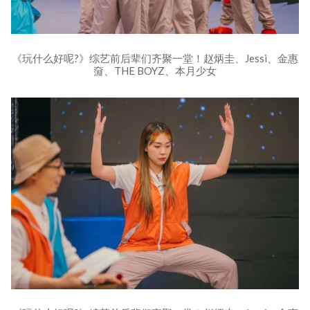
《玩什么好呢?》综艺前后辈们齐聚一堂！赵炳圭、Jessi、金惠
奫、THE BOYZ、本月少女