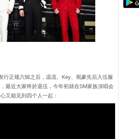
018年发行正规六辑之后，温流、Key、珉豪先后入伍服
，最近大家终於退伍，今年初就在SM家族演唱会
开心又能见到四个人一起：