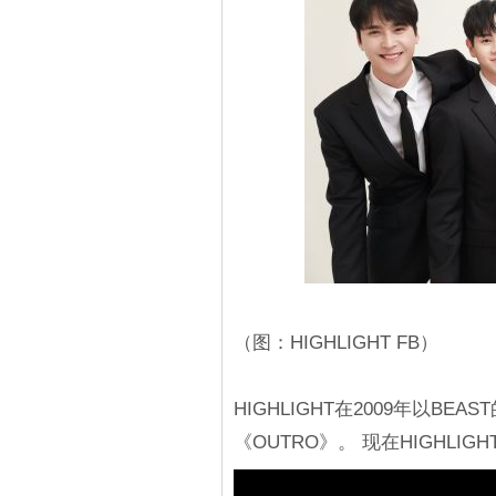
（图：HIGHLIGHT FB）
HIGHLIGHT在2009年以BE
《OUTRO》。 现在HIGHL