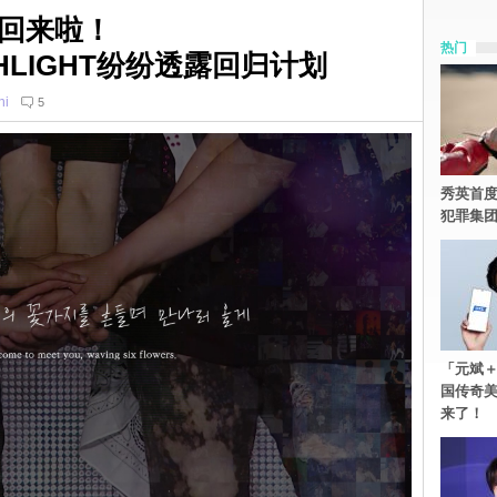
回来啦！
热门
IGHLIGHT纷纷透露回归计划
ni
5
秀英首度
犯罪集
「元斌＋
国传奇
来了！