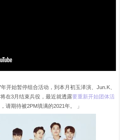
7年开始暂停组合活动，到本月初玉泽演、Jun.K、
将在3月结束兵役，最近就透露
要重新开始团体活
请期待被2PM填满的2021年。 」