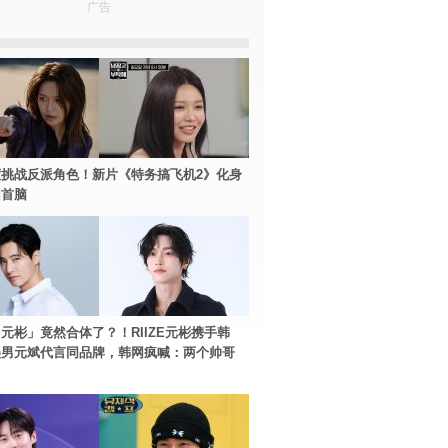
广告
挑战反派角色！新片《特务搞飞机2》化身
团首脑
元彬」竟然合体了？！RIIZE元彬携手韩
美男元斌代言同品牌，韩网疯喊：两个帅哥