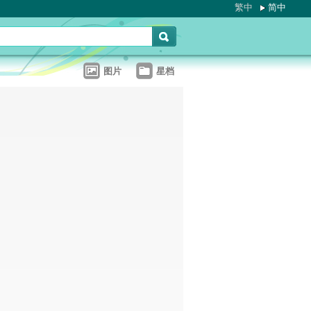
繁中
简中
图片
星档